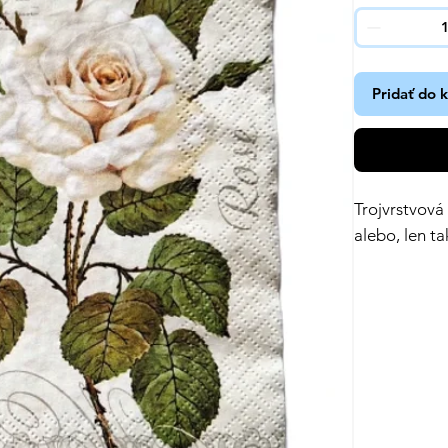
Pridať do 
Trojvrstvová
alebo, len ta