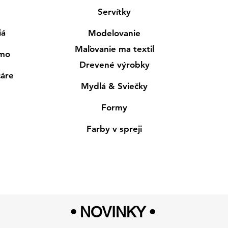
Servítky
iá
Modelovanie
Maľovanie ma textil
smo
Drevené výrobky
cáre
Mydlá & Sviečky
Formy
Farby v spreji
• NOVINKY
•