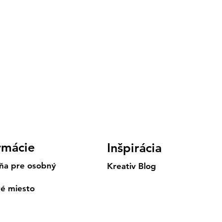
rmácie
Inšpirácia
ňa pre osobný
Kreativ Blog
né miesto