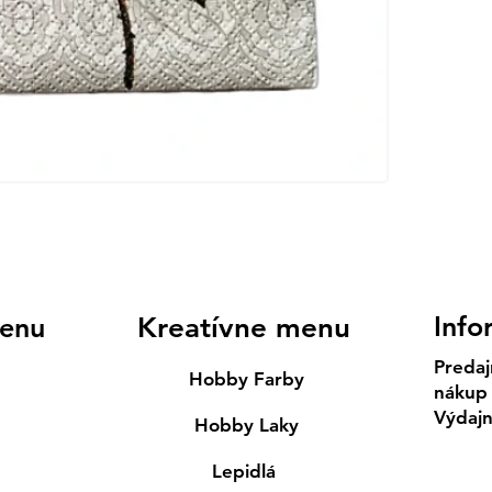
Info
enu
Kreatívne menu
Predaj
Hobby Farby
nákup
Výdaj
Hobby Laky
Lepidlá