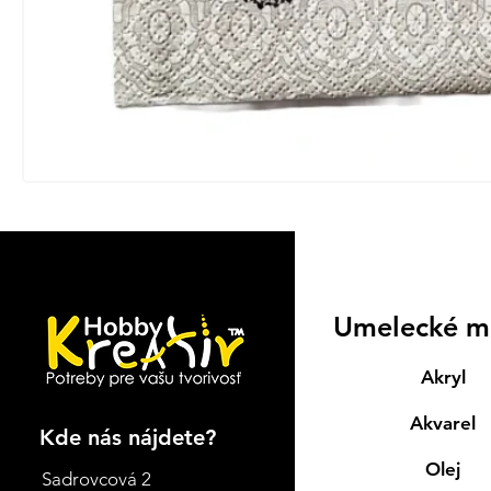
Umelecké m
Akryl
Akvarel
Kde nás nájdete?
Olej
Sadrovcová 2