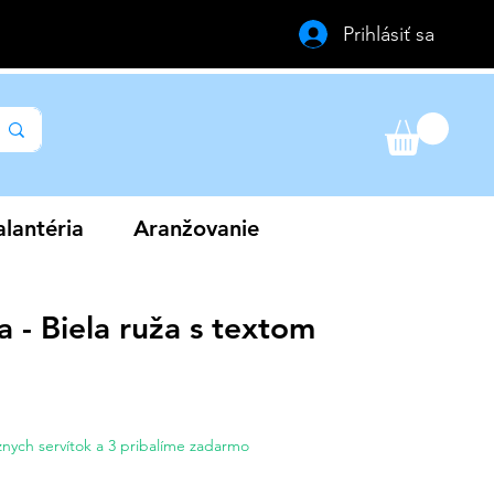
Prihlásiť sa
lantéria
Aranžovanie
a - Biela ruža s textom
a
nych servítok a 3 pribalíme zadarmo