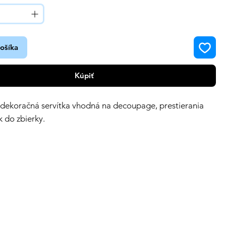
košíka
Kúpiť
 dekoračná servítka vhodná na decoupage, prestierania
k do zbierky.