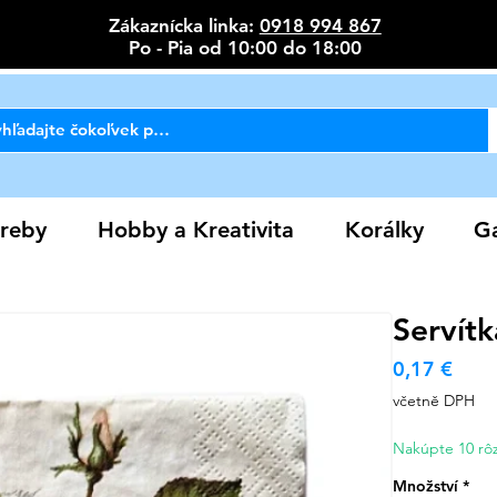
Zákaznícka linka:
0918 994 867
Po - Pia od 10:00 do 18:00
reby
Hobby a Kreativita
Korálky
Ga
Servítk
Cen
0,17 €
včetně DPH
Nakúpte 10 rôz
Množství
*