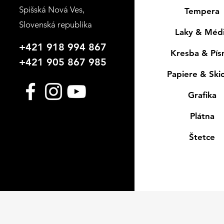
Spišská Nová Ves
,
Tempera
Slovenská republika
Laky & Méd
+421 918 994 867
Kresba & Pí
+421 905 867 985
Papiere & Ski
Grafika
Plátna
Štetce