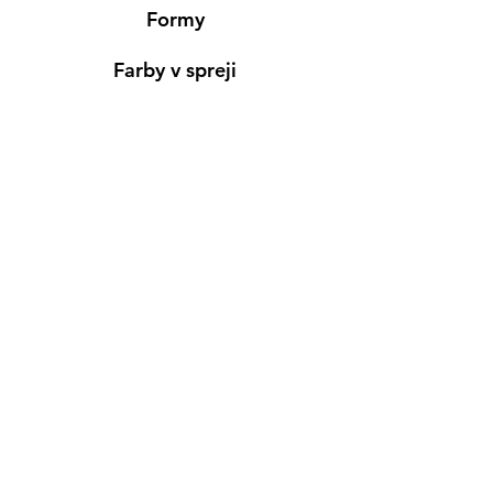
Formy
Farby v spreji
Informácie
Predajňa pre osobný nákup
Výdajné miesto
Inšpirácia
Kreativ Blog
• NOVINKY
•