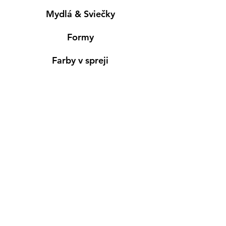
Mydlá & Sviečky
Formy
Farby v spreji
Informácie
Predajňa pre osobný nákup
Výdajné miesto
Inšpirácia
Kreativ Blog