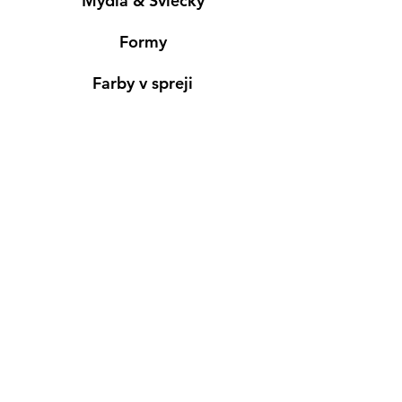
Mydlá & Sviečky
Formy
Farby v spreji
Informácie
Predajňa pre osobný nákup
Výdajné miesto
Inšpirácia
Kreativ Blog
• NOVINKY
•