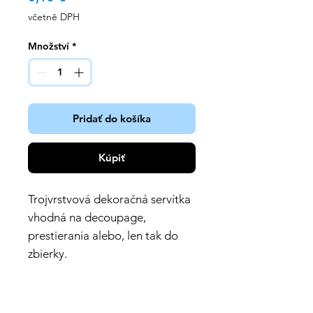
včetně DPH
Množství
*
Pridať do košíka
Kúpiť
Trojvrstvová dekoračná servítka
vhodná na decoupage,
prestierania alebo, len tak do
zbierky.