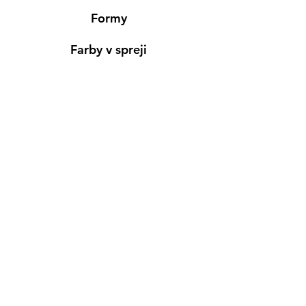
Formy
Farby v spreji
Informácie
Predajňa pre osobný nákup
Výdajné miesto
Inšpirácia
Kreativ Blog
• NOVINKY
•