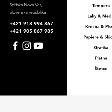
Spišská Nová Ves
,
Tempera
Slovenská republika
Laky & Méd
+421 918 994 867
Kresba & Pí
+421 905 867 985
Papiere & Ski
Grafika
Plátna
Štetce