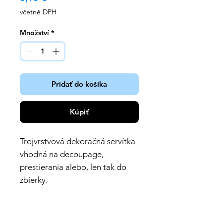
včetně DPH
Množství
*
Pridať do košíka
Kúpiť
Trojvrstvová dekoračná servítka
vhodná na decoupage,
prestierania alebo, len tak do
zbierky.