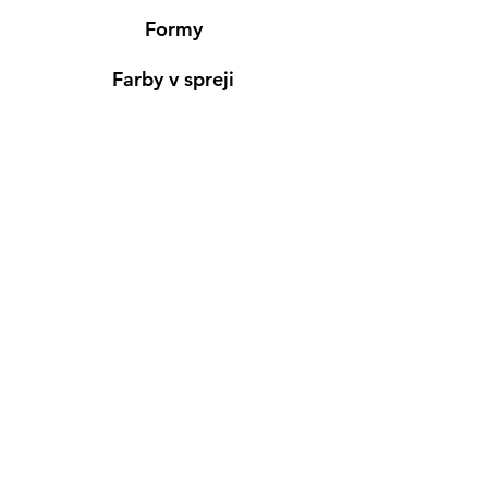
Formy
Farby v spreji
Informácie
Predajňa pre osobný nákup
Výdajné miesto
Inšpirácia
Kreativ Blog
• NOVINKY
•