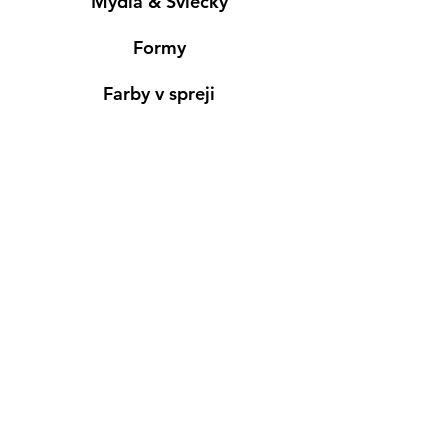
Mydlá & Sviečky
Formy
Farby v spreji
Informácie
Predajňa pre osobný nákup
Výdajné miesto
Inšpirácia
Kreativ Blog
• NOVINKY
•