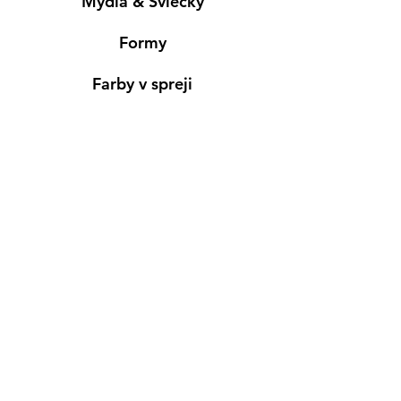
Mydlá & Sviečky
Formy
Farby v spreji
Informácie
Predajňa pre osobný nákup
Výdajné miesto
Inšpirácia
Kreativ Blog
• NOVINKY
•