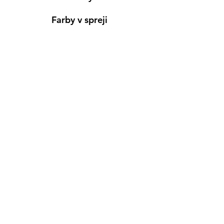
Farby v spreji
Informácie
Predajňa pre osobný nákup
Výdajné miesto
Inšpirácia
Kreativ Blog
• NOVINKY
•