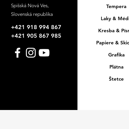
Spišská Nová Ves
,
Tempera
Slovenská republika
Laky & Méd
+421 918 994 867
Kresba & Pí
+421 905 867 985
Papiere & Ski
Grafika
Plátna
Štetce