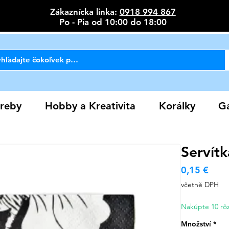
Zákaznícka linka:
0918 994 867
Po - Pia od 10:00 do 18:00
reby
Hobby a Kreativita
Korálky
Ga
Servítk
Cen
0,15 €
včetně DPH
Nakúpte 10 rôz
Množství
*