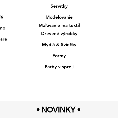
Servítky
iá
Modelovanie
Maľovanie ma textil
smo
Drevené výrobky
cáre
Mydlá & Sviečky
Formy
Farby v spreji
• NOVINKY
•