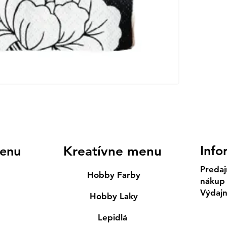
Info
enu
Kreatívne menu
Predaj
Hobby Farby
nákup
Výdaj
Hobby Laky
Lepidlá