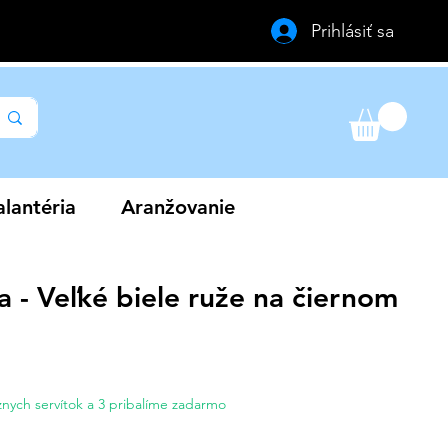
Prihlásiť sa
lantéria
Aranžovanie
a - Veľké biele ruže na čiernom
a
nych servítok a 3 pribalíme zadarmo