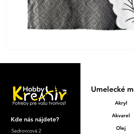
Umelecké m
Akryl
Akvarel
Kde nás nájdete?
Olej
Sadrovcová 2