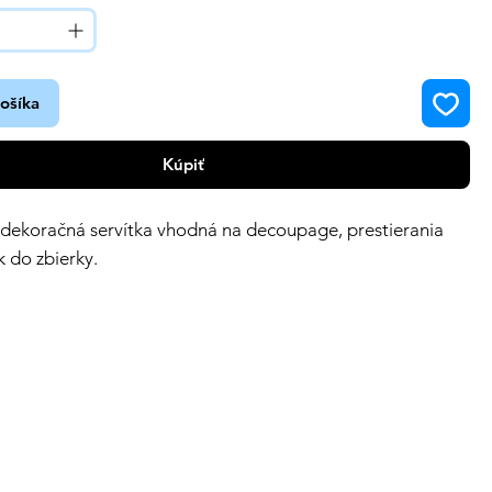
košíka
Kúpiť
 dekoračná servítka vhodná na decoupage, prestierania
k do zbierky.