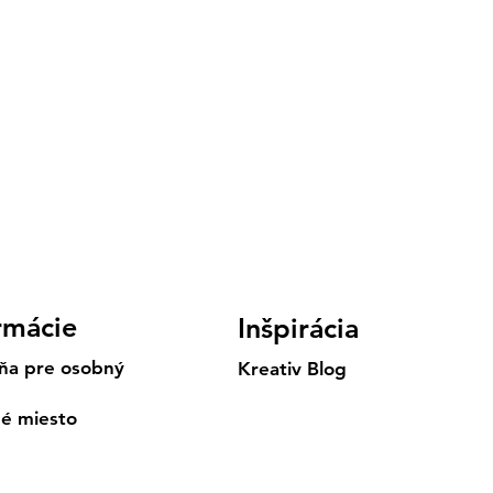
rmácie
Inšpirácia
ňa pre osobný
Kreativ Blog
né miesto