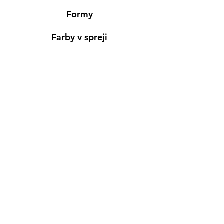
Formy
Farby v spreji
Informácie
Predajňa pre osobný nákup
Výdajné miesto
Inšpirácia
Kreativ Blog
• NOVINKY
•