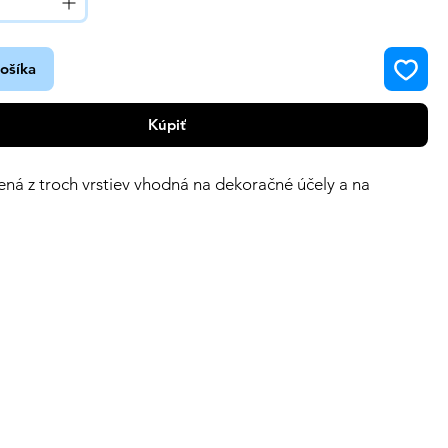
košíka
Kúpiť
žená z troch vrstiev vhodná na dekoračné účely a na