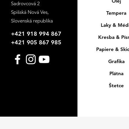
Olej
Sadrovcová 2
Spišská Nová Ves
,
Tempera
Slovenská republika
Laky & Méd
+421 918 994 867
Kresba & Pí
+421 905 867 985
Papiere & Ski
Grafika
Plátna
Štetce