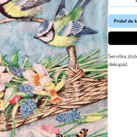
Pridať do 
Servítka zlo
dekupáž.