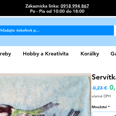
Zákaznícka linka:
0918 994 867
Po - Pia od 10:00 do 18:00
reby
Hobby a Kreativita
Korálky
Ga
Servítk
0
Bě
 0,23 € 
cen
včetně DPH
Množství
*