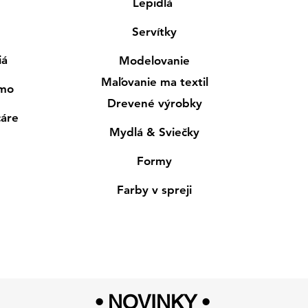
Lepidlá
Servítky
iá
Modelovanie
Maľovanie ma textil
smo
Drevené výrobky
cáre
Mydlá & Sviečky
Formy
Farby v spreji
• NOVINKY
•