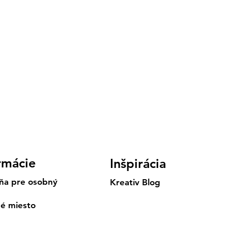
rmácie
Inšpirácia
ňa pre osobný
Kreativ Blog
né miesto