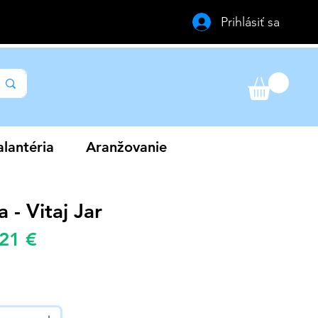
Prihlásiť sa
lantéria
Aranžovanie
a - Vitaj Jar
Zvýhodněná
,21 €
žná
cena
a