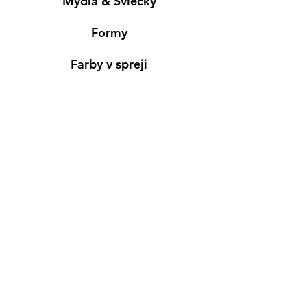
Mydlá & Sviečky
Formy
Farby v spreji
Informácie
Predajňa pre osobný nákup
Výdajné miesto
Inšpirácia
Kreativ Blog
• NOVINKY
•