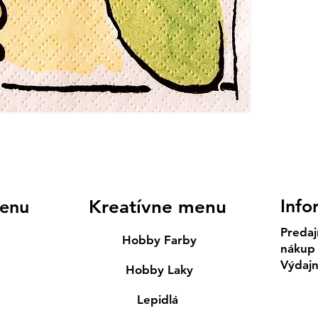
Info
enu
Kreatívne menu
Predaj
Hobby Farby
nákup
Výdaj
Hobby Laky
Lepidlá