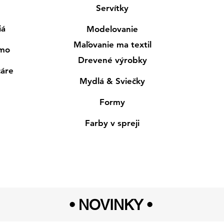
Servítky
iá
Modelovanie
Maľovanie ma textil
smo
Drevené výrobky
cáre
Mydlá & Sviečky
Formy
Farby v spreji
• NOVINKY
•