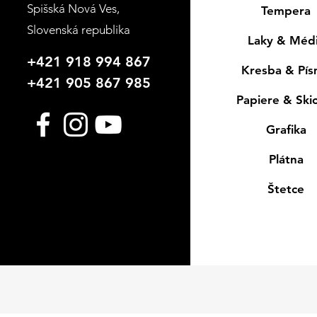
Spišská Nová Ves
,
Tempera
Slovenská republika
Laky & Méd
+421 918 994 867
Kresba & Pí
+421 905 867 985
Papiere & Ski
Grafika
Plátna
Štetce