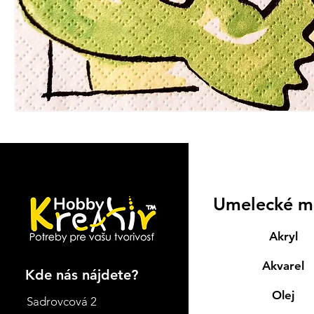
Umelecké m
Akryl
Akvarel
Kde nás nájdete?
Olej
Sadrovcová 2