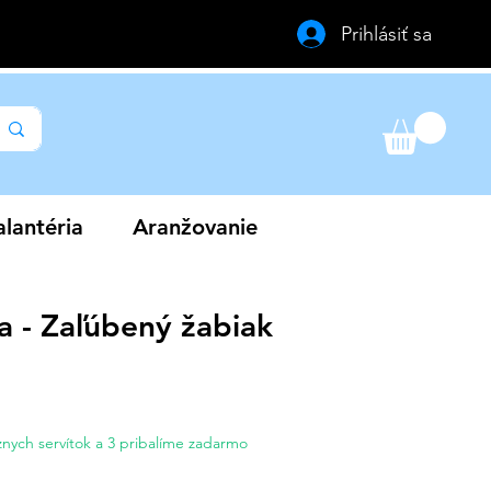
Prihlásiť sa
lantéria
Aranžovanie
a - Zaľúbený žabiak
a
nych servítok a 3 pribalíme zadarmo