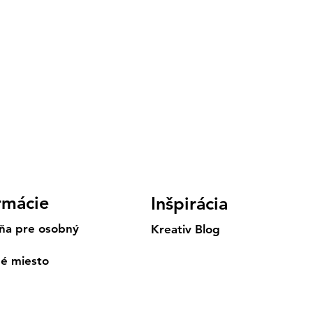
rmácie
Inšpirácia
ňa pre osobný
Kreativ Blog
né miesto