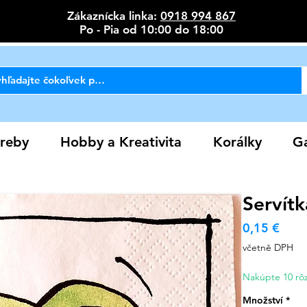
Zákaznícka linka:
0918 994 867
Po - Pia od 10:00 do 18:00
reby
Hobby a Kreativita
Korálky
Ga
Servítk
Cen
0,15 €
včetně DPH
Nakúpte 10 rôz
Množství
*