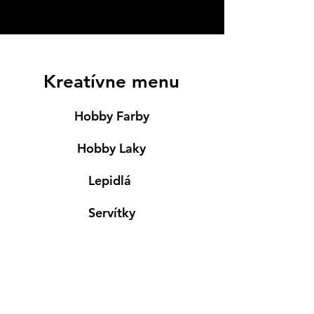
Kreatívne menu
Hobby Farby
Hobby Laky
Lepidlá
Servítky
Modelovanie
Maľovanie ma textil
Drevené výrobky