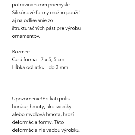
potravinárskom priemysle.
Silikónové formy možno použiť
aj na odlievanie zo
štrukturačných pást pre výrobu
ornamentov.
Rozmer:
Celá forma - 7 x 5,,5 cm
Hĺbka odliatku - do 3 mm
Upozornenie!Pri liatí prílíš
horúcej hmoty, ako sviečky
alebo mydlová hmota, hrozí
deformácia formy. Táto
deformácia nie vadou výrobku,