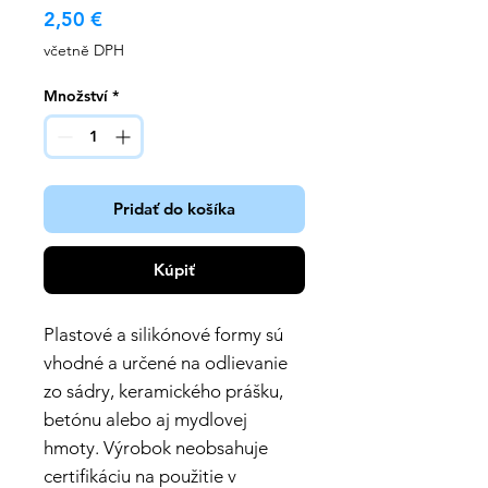
Cena
2,50 €
včetně DPH
Množství
*
Pridať do košíka
Kúpiť
Plastové a silikónové formy sú
vhodné a určené na odlievanie
zo sádry, keramického prášku,
betónu alebo aj mydlovej
hmoty. Výrobok neobsahuje
certifikáciu na použitie v