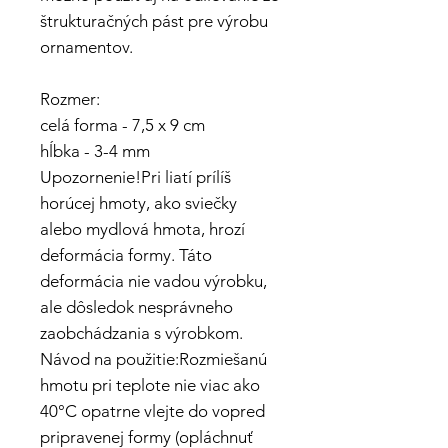
štrukturačných pást pre výrobu
ornamentov.
Rozmer:
celá forma - 7,5 x 9 cm
hĺbka - 3-4 mm
Upozornenie!Pri liatí prílíš
horúcej hmoty, ako sviečky
alebo mydlová hmota, hrozí
deformácia formy. Táto
deformácia nie vadou výrobku,
ale dôsledok nesprávneho
zaobchádzania s výrobkom.
Návod na použitie:Rozmiešanú
hmotu pri teplote nie viac ako
40°C opatrne vlejte do vopred
pripravenej formy (opláchnuť