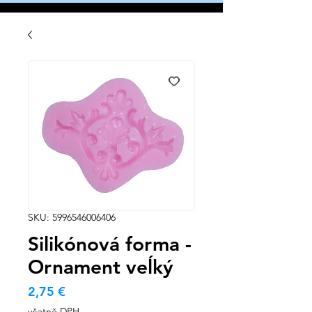
SKU: 5996546006406
Silikónová forma -
Ornament veĺký
Cena
2,75 €
včetně DPH