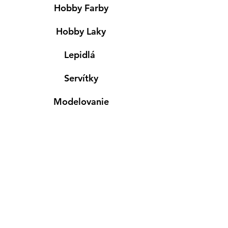
Hobby Farby
Hobby Laky
Lepidlá
Servítky
Modelovanie
Maľovanie ma textil
Drevené výrobky
Mydlá & Sviečky
Formy
Farby v spreji