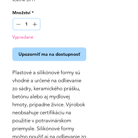
Množství
*
Vypredané
Upozorniť ma na dostupnosť
Plastové a silikónové formy sú
vhodné a určené na odlievanie
zo sádry, keramického prášku,
betónu alebo aj mydlovej
hmoty, pripadne živice. Výrobok
neobsahuje certifikáciu na
použitie v potravinárskom
priemysle. Silikónové formy
možno použiť aj na odlievanie zo