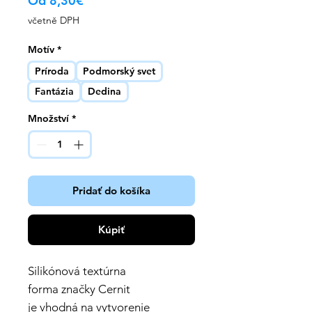
Od
8,30€
cena
včetně DPH
Motív
*
Príroda
Podmorský svet
Fantázia
Dedina
Množství
*
Pridať do košíka
Kúpiť
Silikónová textúrna
forma značky Cernit
je vhodná na vytvorenie