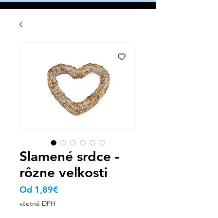
Slamené srdce -
rôzne veľkosti
Zvýhodněná
Od
1,89€
cena
včetně DPH