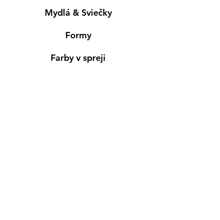
Mydlá & Sviečky
Formy
Farby v spreji
Informácie
Predajňa pre osobný nákup
Výdajné miesto
Inšpirácia
Kreativ Blog