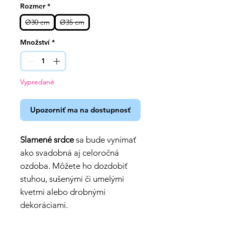
Rozmer
*
Ø30 cm
Ø35 cm
Množství
*
Vypredané
Upozorniť ma na dostupnosť
Slamené srdce
sa bude vynímať
ako svadobná aj celoročná
ozdoba. Môžete ho dozdobiť
stuhou, sušenými či umelými
kvetmi alebo drobnými
dekoráciami.