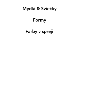
Mydlá & Sviečky
Formy
Farby v spreji
Informácie
Predajňa pre osobný nákup
Výdajné miesto
Inšpirácia
Kreativ Blog