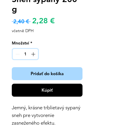
g
Zvýhodněná
2,28 €
Běžná
 2,40 € 
cena
cena
včetně DPH
Množství
*
Pridať do košíka
Kúpiť
Jemný, krásne trblietavý sypaný
sneh pre vytvorenie
zasneženého efektu.