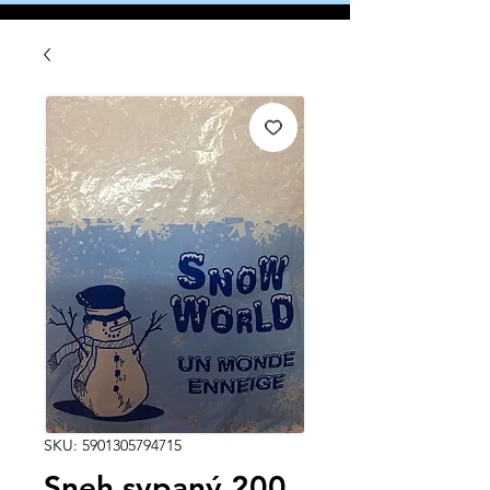
SKU: 5901305794715
Sneh sypaný 200