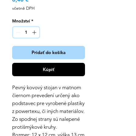
včetně DPH
Množství
*
Pridať do košíka
Kúpiť
Pevný kovový stojan v matnom
čiernom prevedení určený ako
podstavec pre vyrobené plastiky
z powertexu, či iných materiálov.
Zo spodnej strany sú nalepené
protišmýkové kruhy.
Rozmer: 12 x 12 cm, výška 13 cm