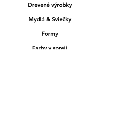
Drevené výrobky
Mydlá & Sviečky
Formy
Farby v spreji
Informácie
Predajňa pre osobný nákup
Výdajné miesto
Inšpirácia
Kreativ Blog