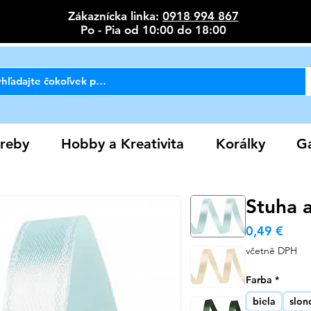
Zákaznícka linka:
0918 994 867
Po - Pia od 10:00 do 18:00
reby
Hobby a Kreativita
Korálky
Ga
Stuha 
Cen
0,49 €
včetně DPH
Farba
*
biela
slon