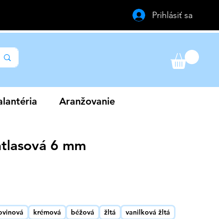
Prihlásiť sa
lantéria
Aranžovanie
atlasová 6 mm
a
ovinová
krémová
béžová
žltá
vanilková žltá