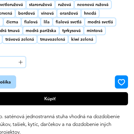
svetloružová
staroružová
ružová
neonová ružová
ervená
bordová
vínová
oranžová
hnedá
á
čierna
fialová
lila
fialová svetlá
modrá svetlá
drá tmavá
modrá parížska
tyrkysová
mintová
trávová zelená
tmavozelená
kiwi zelená
košíka
Kúpiť
sp. saténová jednostranná stuha vhodná na dozdobenie
úkov, tašiek, kytíc, darčekov a na dozdobenie iných
rojektov.