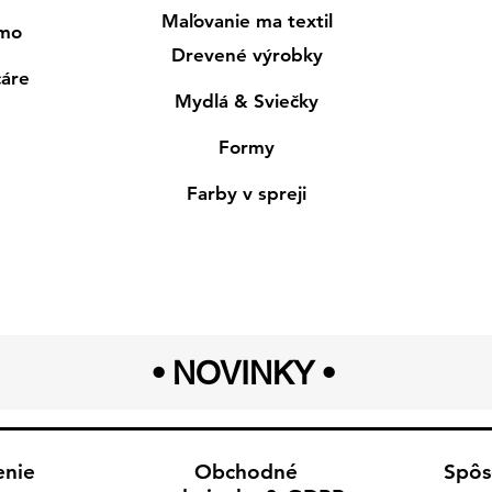
Maľovanie ma textil
smo
Drevené výrobky
cáre
Mydlá & Sviečky
Formy
Farby v spreji
• NOVINKY
•
enie
Obchodné
Spôs