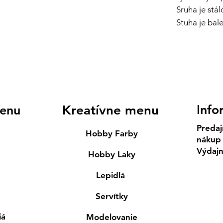
Sruha je stá
Stuha je bal
Info
enu
Kreatívne menu
Predaj
Hobby Farby
nákup
Výdaj
Hobby Laky
Lepidlá
Servítky
iá
Modelovanie