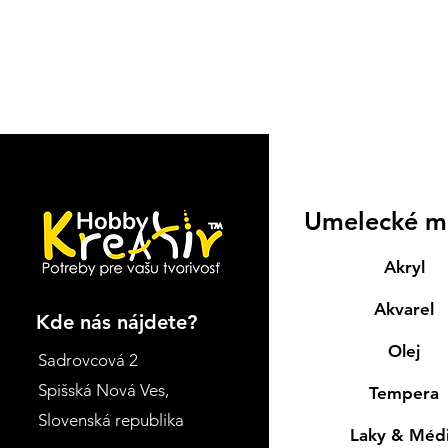
Umelecké m
Akryl
Akvarel
Kde nás nájdete?
Olej
Sadrovcová 2
Spišská Nová Ves
,
Tempera
Slovenská republika
Laky & Méd