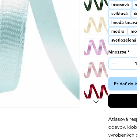
lososová
cviklová
č
hnedá tmav
modrá
mo
svetlozelená
Množství
*
Pridať do 
Atlasová re
odevov, klob
vyrobených p