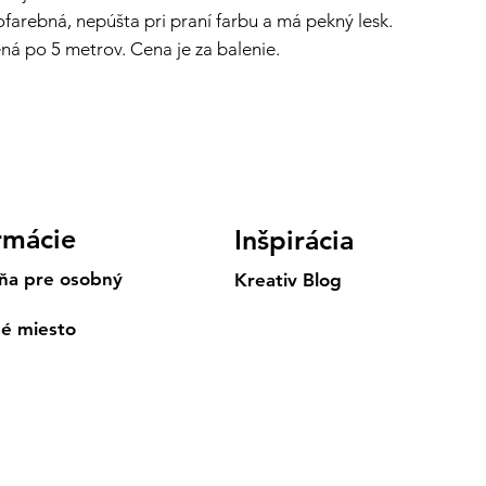
lofarebná, nepúšta pri praní farbu a má pekný lesk.
ená po 5 metrov. Cena je za balenie.
rmácie
Inšpirácia
ňa pre osobný
Kreativ Blog
né miesto