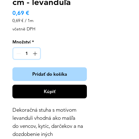
cm - levanduľa
Cena
0,69 €
0,69 €
/
1m
0,69 €
včetně DPH
za
1
Množství
*
metr
Pridať do košíka
Kúpiť
Dekoračná stuha s motívom
levandulí vhodná ako mašľa
do vencov, kytíc, darčekov a na
dozdobenie iných