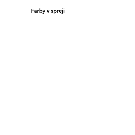
Farby v spreji
Informácie
Predajňa pre osobný nákup
Výdajné miesto
Inšpirácia
Kreativ Blog
• NOVINKY
•