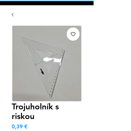
Trojuholník s
riskou
Cena
0,39 €