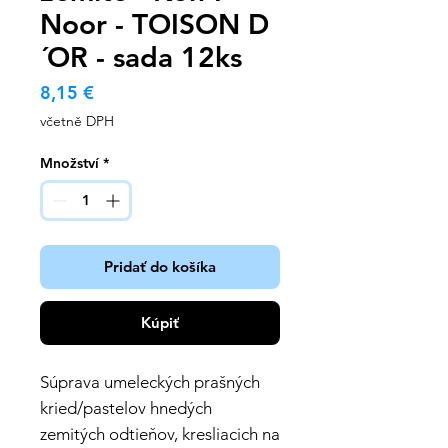
Noor - TOISON D
´OR - sada 12ks
Cena
8,15 €
včetně DPH
Množství
*
Pridať do košíka
Kúpiť
Súprava umeleckých prašných
kried/pastelov hnedých
zemitých odtieňov, kresliacich na