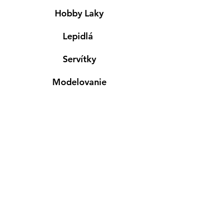
Hobby Laky
Lepidlá
Servítky
Modelovanie
Maľovanie ma textil
Drevené výrobky
Mydlá & Sviečky
Formy
Farby v spreji