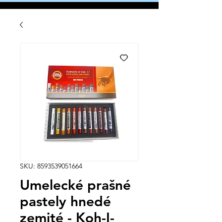
SKU: 8593539051664
Umelecké prašné
pastely hnedé
zemité - Koh-I-