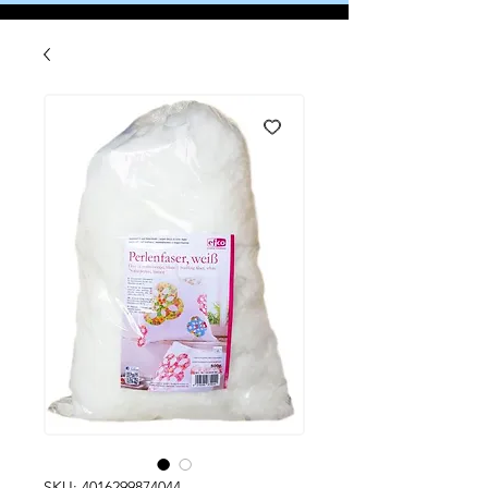
SKU: 4016299874044