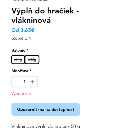
Výplň do hračiek -
vlákninová
Zvýhodněná
Od
3,65€
cena
včetně DPH
Balenie
*
50 g
500g
Množství
*
Vypredané
Upozorniť ma na dostupnosť
Vlákninová výplň do hračiek 50 g