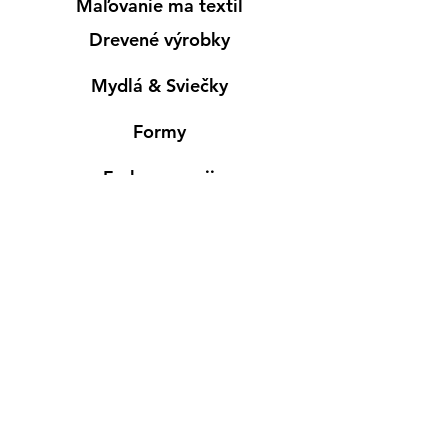
Maľovanie ma textil
Drevené výrobky
Mydlá & Sviečky
Formy
Farby v spreji
Informácie
Predajňa pre osobný nákup
Výdajné miesto
Inšpirácia
Kreativ Blog