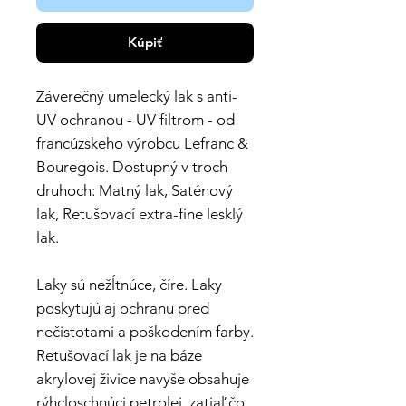
Kúpiť
Záverečný umelecký lak s anti-
UV ochranou - UV filtrom - od
francúzskeho výrobcu Lefranc &
Bouregois. Dostupný v troch
druhoch: Matný lak, Saténový
lak, Retušovací extra-fine lesklý
lak.
Laky sú nežĺtnúce, číre. Laky
poskytujú aj ochranu pred
nečistotami a poškodením farby.
Retušovací lak je na báze
akrylovej živice navyše obsahuje
rýhcloschnúci petrolej, zatiaľ čo