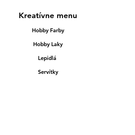
Kreatívne menu
Hobby Farby
Hobby Laky
Lepidlá
Servítky
Modelovanie
Maľovanie ma textil
Drevené výrobky
Mydlá & Sviečky
Formy