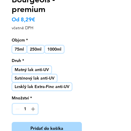
premium
Zvýhodněná
Od
8,29€
cena
včetně DPH
Objem
*
75ml
250ml
1000ml
Druh
*
Matný lak anti-UV
Saténový lak anti-UV
Lesklý lak Extra-Fine anti-UV
Množství
*
Pridať do košíka