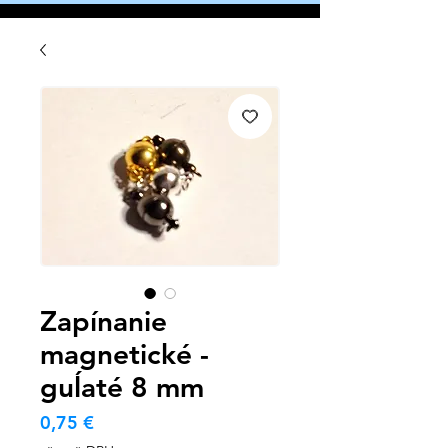
Zapínanie
magnetické -
guĺaté 8 mm
Cena
0,75 €