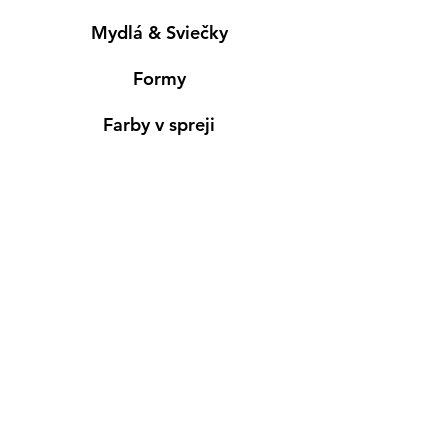
Mydlá & Sviečky
Formy
Farby v spreji
Informácie
Predajňa pre osobný nákup
Výdajné miesto
Inšpirácia
Kreativ Blog