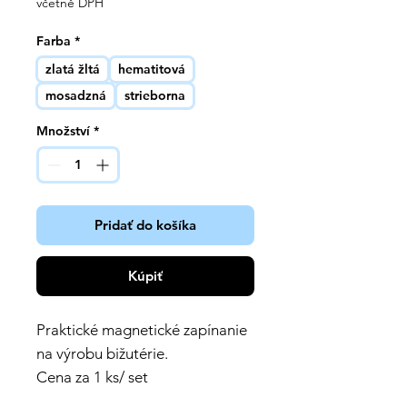
včetně DPH
Farba
*
zlatá žltá
hematitová
mosadzná
strieborna
Množství
*
Pridať do košíka
Kúpiť
Praktické magnetické zapínanie
na výrobu bižutérie.
Cena za 1 ks/ set