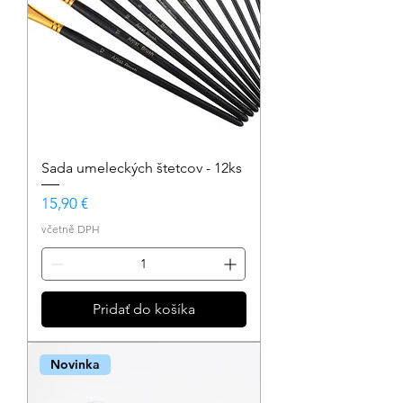
Sada umeleckých štetcov - 12ks
Cena
15,90 €
včetně DPH
Pridať do košíka
Novinka