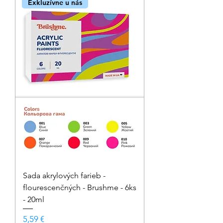
Exkluzívne u nás
Sada akrylových farieb -
flourescenčných - Brushme - 6ks
- 20ml
Cena
5,59 €