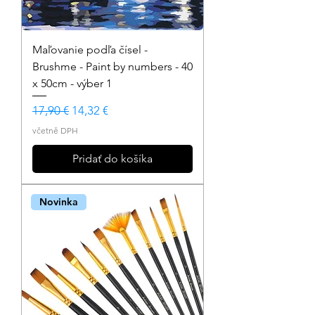
Maľovanie podľa čísel -
Brushme - Paint by numbers - 40
x 50cm - výber 1
Běžná cena
Zvýhodněná cena
17,90 €
14,32 €
včetně DPH
Pridať do košíka
Novinka