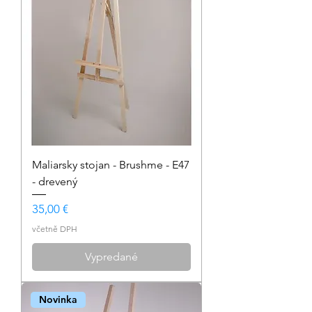
Maliarsky stojan - Brushme - E47
- drevený
Cena
35,00 €
včetně DPH
Vypredané
Novinka