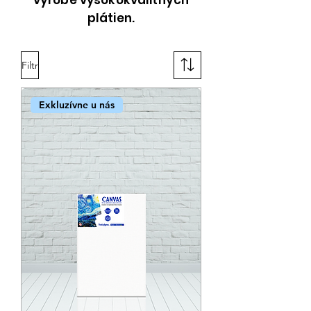
výrobe vysokokvalitných
plátien.
Filtr
Exkluzívne u nás