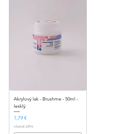
Akrylový lak - Brushme - 50ml -
lesklý
Cena
1,79 €
včetně DPH