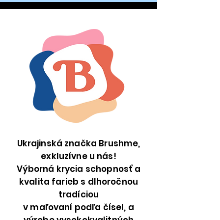
Ukrajinská značka Brushme,
exkluzívne u nás!
Výborná krycia schopnosť a
kvalita farieb s dlhoročnou
tradíciou
v maľovaní podľa čísel, a