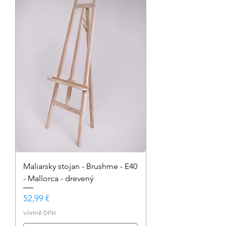
Maliarsky stojan - Brushme - E40
- Mallorca - drevený
Cena
52,99 €
včetně DPH