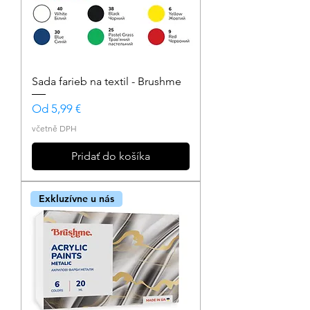
Sada farieb na textil - Brushme
Zvýhodněná cena
Od
5,99 €
včetně DPH
Pridať do košíka
Exkluzívne u nás