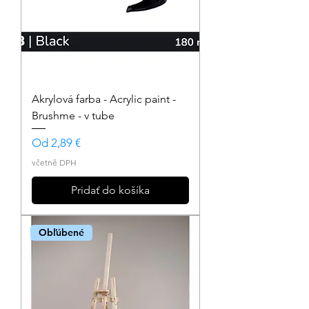
Akrylová farba - Acrylic paint -
Brushme - v tube
Zvýhodněná cena
Od
2,89 €
včetně DPH
Pridať do košíka
Obľúbené