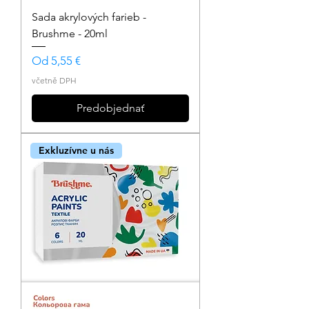
Sada akrylových farieb -
Brushme - 20ml
Zvýhodněná cena
Od
5,55 €
včetně DPH
Predobjednať
Exkluzívne u nás