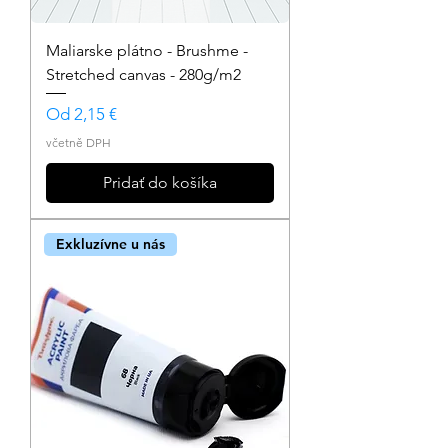
Maliarske plátno - Brushme -
Stretched canvas - 280g/m2
Zvýhodněná cena
Od
2,15 €
včetně DPH
Pridať do košíka
Exkluzívne u nás