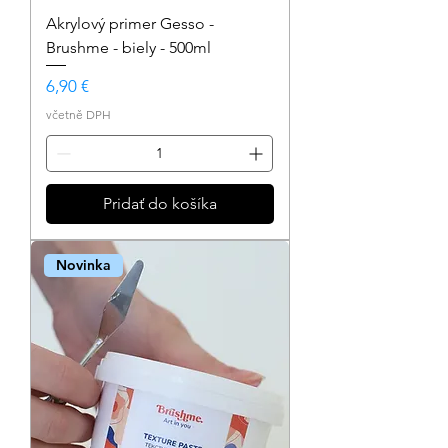
Akrylový primer Gesso -
Brushme - biely - 500ml
Cena
6,90 €
včetně DPH
Pridať do košíka
Novinka