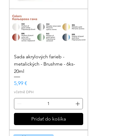
Sada akrylových farieb -
metalických - Brushme - 6ks-
20ml
Cena
5,99 €
včetně DPH
Pridať do košíka