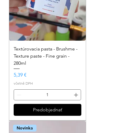
Textúrovacia pasta - Brushme -
Texture paste - Fine grain -
280ml
Cena
5,39 €
včetně DPH
Predobjednať
Novinka