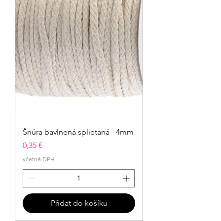
Šnúra bavlnená splietaná - 4mm
Cena
0,35 €
včetně DPH
Přidat do košíku