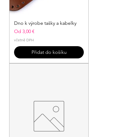
Dno k výrobe tašky a kabelky
Zvýhodněná cena
Od
3,00 €
včetně DPH
Přidat do košíku