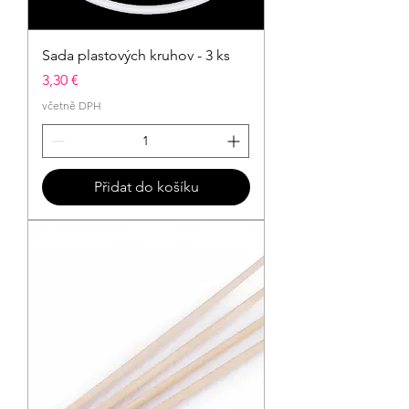
Sada plastových kruhov - 3 ks
Cena
3,30 €
včetně DPH
Přidat do košíku