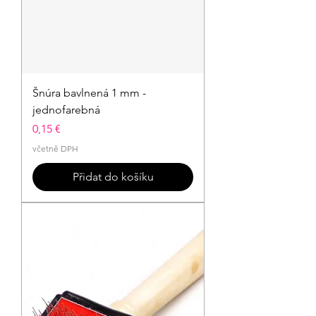
Šnúra bavlnená 1 mm -
jednofarebná
Cena
0,15 €
včetně DPH
Přidat do košíku