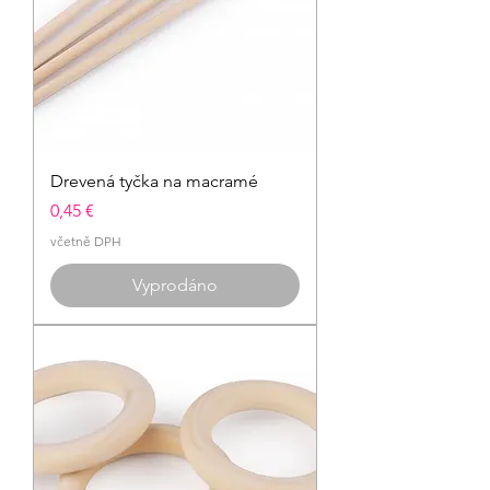
Drevená tyčka na macramé
Cena
0,45 €
včetně DPH
Vyprodáno