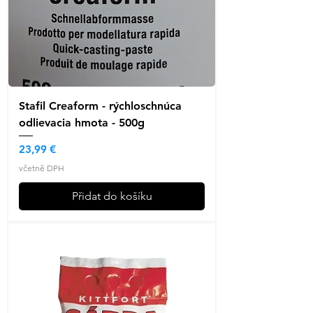
Stafil Creaform - rýchloschnúca
odlievacia hmota - 500g
Cena
23,99 €
včetně DPH
Přidat do košíku