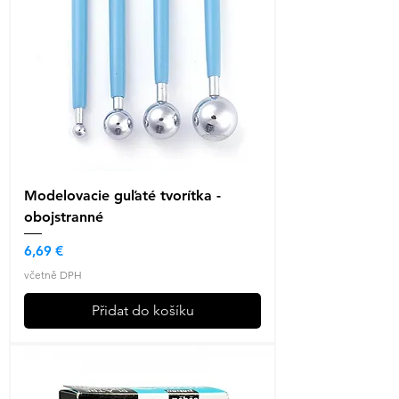
Modelovacie guľaté tvorítka -
obojstranné
Cena
6,69 €
včetně DPH
Přidat do košíku