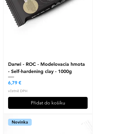
Darwi - ROC - Modelovacia hmota
- Self-hardening clay - 1000g
Cena
6,79 €
včetně DPH
Přidat do košíku
Novinka