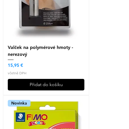
Valček na polymérové hmoty -
nerezový
Cena
15,95 €
včetně DPH
Přidat do košíku
Novinka