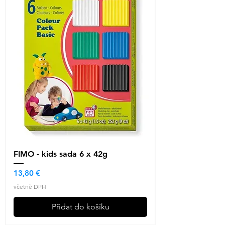
FIMO - kids sada 6 x 42g
Cena
13,80 €
včetně DPH
Přidat do košíku