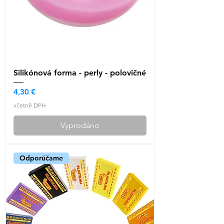
Silikónová forma - perly - polovičné
Cena
4,30 €
včetně DPH
Vyprodáno
Odporúčame