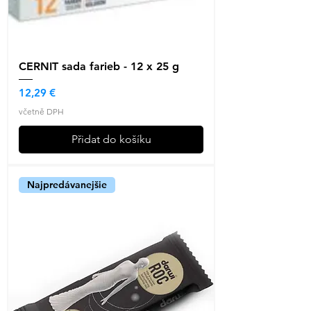
CERNIT sada farieb - 12 x 25 g
Cena
12,29 €
včetně DPH
Přidat do košíku
Najpredávanejšie