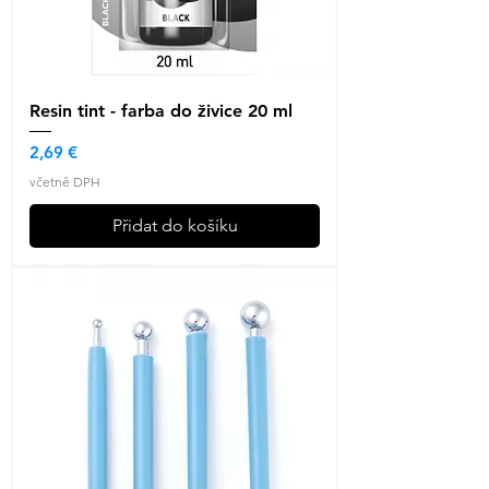
Resin tint - farba do živice 20 ml
Cena
2,69 €
včetně DPH
Přidat do košíku