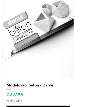
Modelovací betón - Darwi
Zvýhodněná cena
Od
3,19 €
včetně DPH