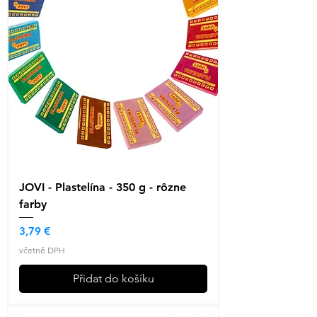
JOVI - Plastelína - 350 g - rôzne
farby
Cena
3,79 €
včetně DPH
Přidat do košíku