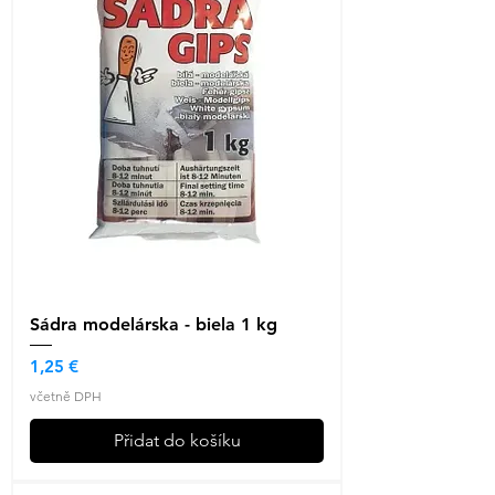
Sádra modelárska - biela 1 kg
Cena
1,25 €
včetně DPH
Přidat do košíku