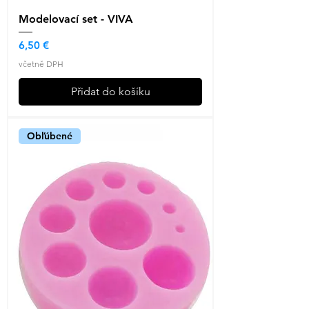
Modelovací set - VIVA
Cena
6,50 €
včetně DPH
Přidat do košíku
Obľúbené