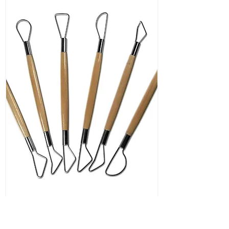
Sada modelovacích drôtených ôk