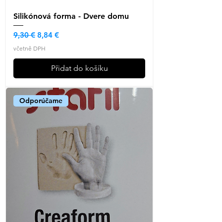
Silikónová forma - Dvere domu
Běžná cena
Zvýhodněná cena
9,30 €
8,84 €
včetně DPH
Přidat do košíku
Odporúčame