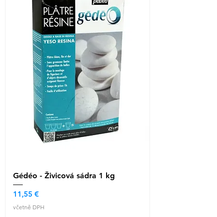
Gédéo - Živicová sádra 1 kg
Cena
11,55 €
včetně DPH