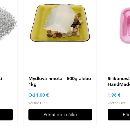
i
Mydlová hmota - 500g alebo
Rychlý náhled
Silikónová
R
1kg
HandMade
Zvýhodněná cena
Cena
Od
1,00 €
1,98 €
včetně DPH
včetně DPH
Přidat do košíku
Při