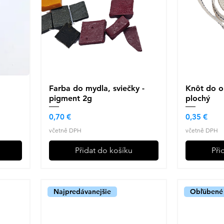
Farba do mydla, sviečky -
Rychlý náhled
Knôt do o
R
pigment 2g
plochý
Cena
Cena
0,70 €
0,35 €
včetně DPH
včetně DPH
Přidat do košíku
Při
Najpredávanejšie
Obľúbené