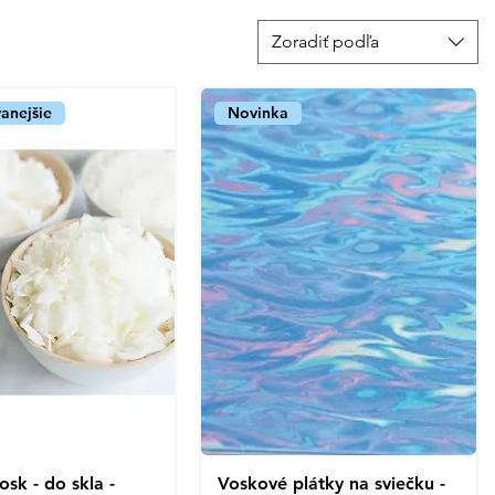
Zoradiť podľa
anejšie
Novinka
sk - do skla -
ychlý náhled
Voskové plátky na sviečku -
Rychlý náhled