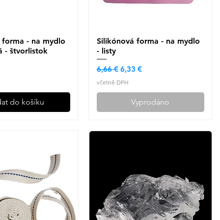
á forma - na mydlo
ychlý náhled
Silikónová forma - na mydlo
Rychlý náhled
 - štvorlistok
- listy
Běžná cena
Zvýhodněná cena
6,66 €
6,33 €
včetně DPH
dat do košíku
Vyprodáno