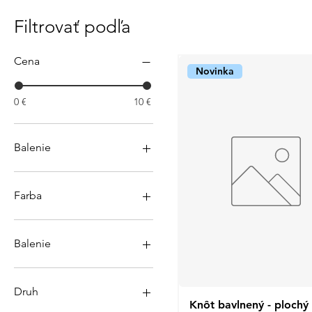
Filtrovať podľa
Cena
Novinka
0 €
10 €
Balenie
Farba
Balenie
10 ks balenie
10ks
Druh
1kg
Knôt bavlnený - plochý
Rychlý náhled