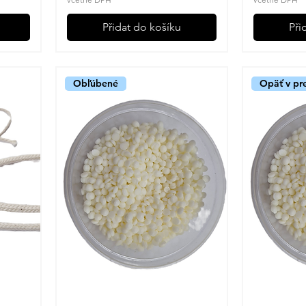
Přidat do košíku
Při
Obľúbené
Opäť v pr