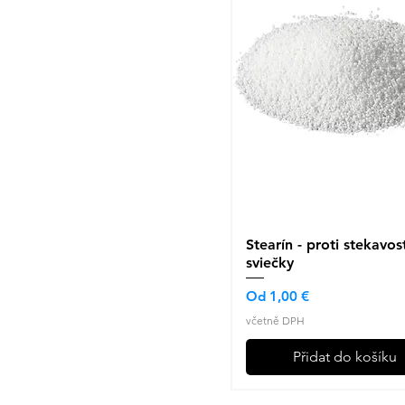
Stearín - proti stekavost
Rychlý náhled
sviečky
Zvýhodněná cena
Od
1,00 €
včetně DPH
Přidat do košíku