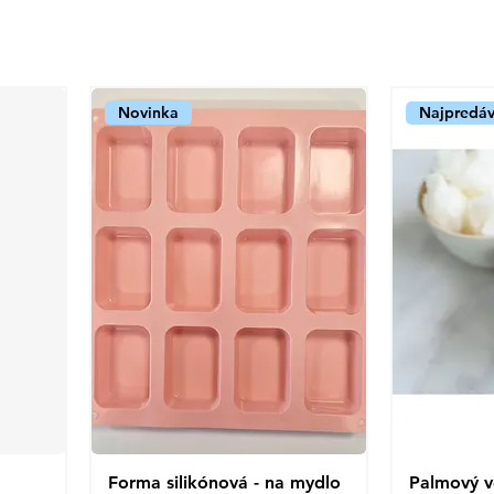
Novinka
Najpredáv
Forma silikónová - na mydlo
Rychlý náhled
Palmový vo
R