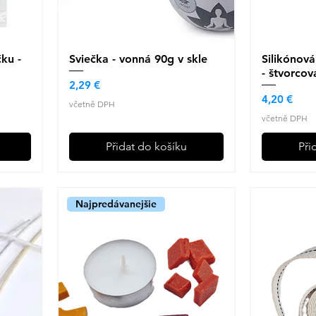
ku -
Sviečka - vonná 90g v skle
Rychlý náhled
Silikónov
R
- štvorcová
Cena
2,29 €
Cena
4,20 €
včetně DPH
včetně DPH
Přidat do košíku
Při
Najpredávanejšie