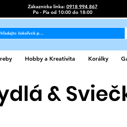
Zákaznícka linka:
0918 994 867
Po - Pia od 10:00 do 18:00
reby
Hobby a Kreativita
Korálky
Ga
ydlá & Svieč