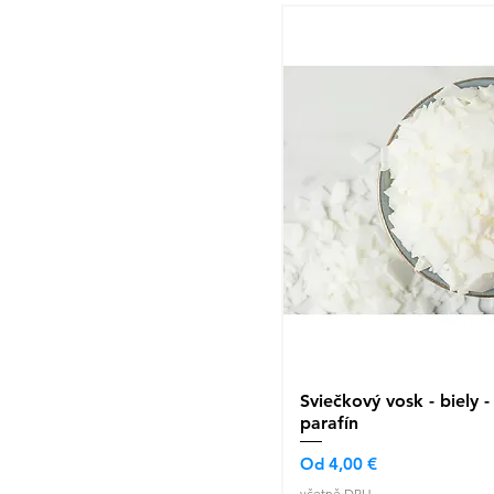
Sviečkový vosk - biely -
Rychlý náhled
parafín
Zvýhodněná cena
Od
4,00 €
včetně DPH