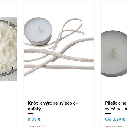
Knôt k výrobe sviečok -
Rychlý náhled
Pliešok n
R
guľatý
sviečky - 
Cena
Zvýhodněn
0,35 €
Od
0,29 €
včetně DPH
včetně DPH