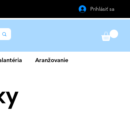
Prihlásiť sa
lantéria
Aranžovanie
ky