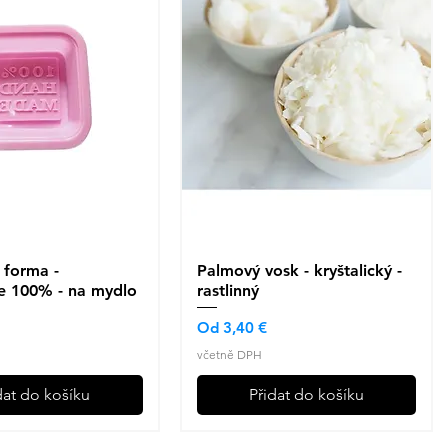
 forma -
ychlý náhled
Palmový vosk - kryštalický -
Rychlý náhled
 100% - na mydlo
rastlinný
Zvýhodněná cena
Od
3,40 €
včetně DPH
dat do košíku
Přidat do košíku