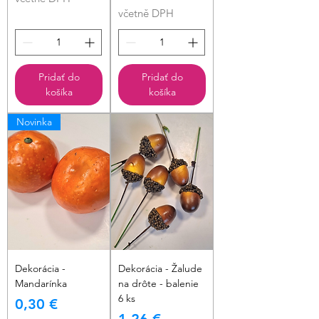
včetně DPH
Pridať do
Pridať do
košíka
košíka
Novinka
Dekorácia -
Dekorácia - Žalude
Mandarínka
na drôte - balenie
6 ks
Cena
0,30 €
Cena