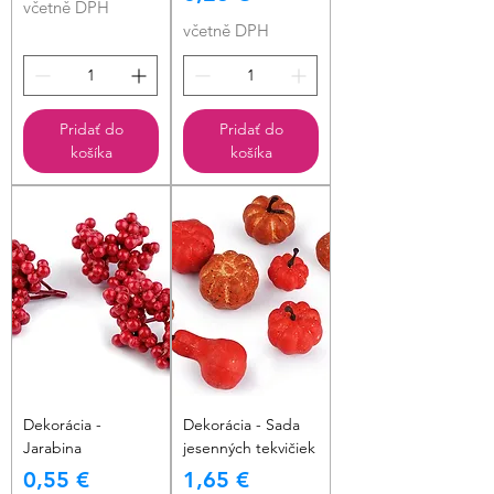
včetně DPH
včetně DPH
Pridať do
Pridať do
košíka
košíka
Dekorácia -
Dekorácia - Sada
Jarabina
jesenných tekvičiek
Cena
Cena
0,55 €
1,65 €