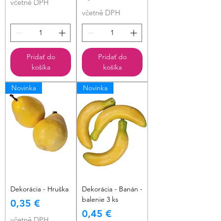
včetně DPH
včetně DPH
Pridať do
Pridať do
košíka
košíka
Novinka
Novinka
Dekorácia - Hruška
Dekorácia - Banán -
balenie 3 ks
Cena
0,35 €
Cena
0,45 €
včetně DPH