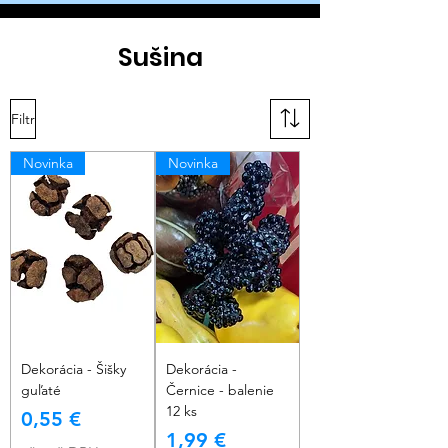
Sušina
Filtr
Novinka
Novinka
Dekorácia - Šišky
Dekorácia -
guľaté
Černice - balenie
12 ks
Cena
0,55 €
Cena
1,99 €