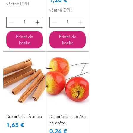
1,26 €
včetně DPH
včetně DPH
Pridať do
Pridať do
košíka
košíka
Dekorácia - Škorica
Dekorácia - Jabĺčko
na drôte
Cena
1,65 €
Cena
0,26 €