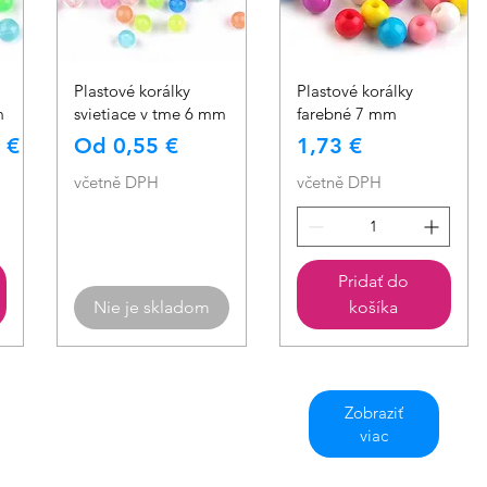
Rychlý náhled
Rychlý náhled
Plastové korálky
Plastové korálky
m
svietiace v tme 6 mm
farebné 7 mm
ena
Zvýhodněná cena
Cena
 €
Od
0,55 €
1,73 €
včetně DPH
včetně DPH
Pridať do
Nie je skladom
košíka
Zobraziť
viac