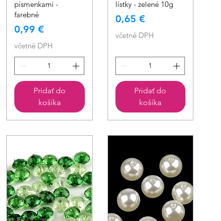
písmenkami -
lístky - zelené 10g
farebné
Cena
0,65 €
Cena
0,99 €
včetně DPH
včetně DPH
Pridať do
Pridať do
košíka
košíka