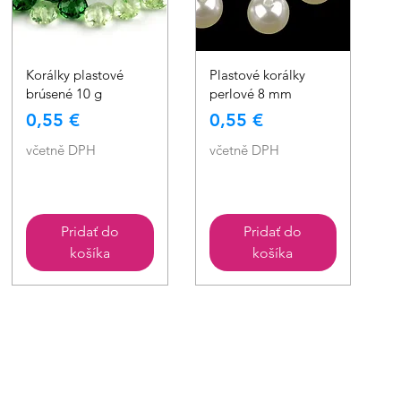
Rychlý náhled
Rychlý náhled
Korálky plastové
Plastové korálky
brúsené 10 g
perlové 8 mm
Cena
Cena
0,55 €
0,55 €
včetně DPH
včetně DPH
Pridať do
Pridať do
košíka
košíka