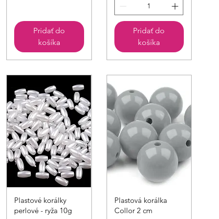
Pridať do
Pridať do
košíka
košíka
Rychlý náhled
Rychlý náhled
Plastové korálky
Plastová korálka
perlové - ryža 10g
Collor 2 cm