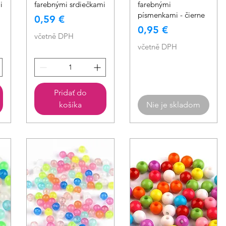
i
farebnými srdiečkami
farebnými
písmenkami - čierne
Cena
0,59 €
Cena
0,95 €
včetně DPH
včetně DPH
Pridať do
košíka
Nie je skladom