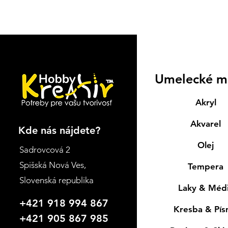
Umelecké m
Akryl
Akvarel
Kde nás nájdete?
Olej
Sadrovcová 2
Spišská Nová Ves
,
Tempera
Slovenská republika
Laky & Méd
+421 918 994 867
Kresba & Pí
+421 905 867 985