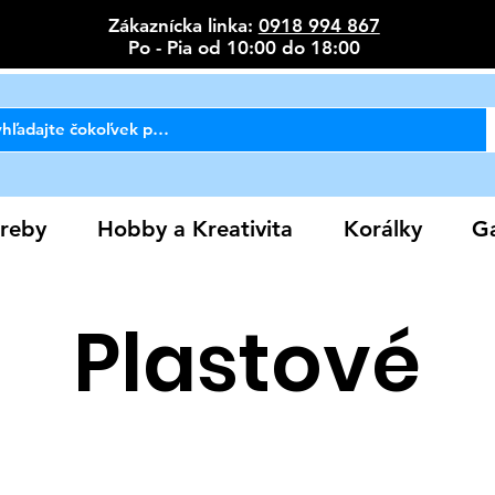
Zákaznícka linka:
0918 994 867
Po - Pia od 10:00 do 18:00
reby
Hobby a Kreativita
Korálky
Ga
Plastové