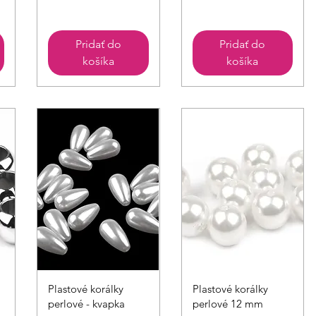
Pridať do
Pridať do
košíka
košíka
Rychlý náhled
Rychlý náhled
Plastové korálky
Plastové korálky
perlové - kvapka
perlové 12 mm