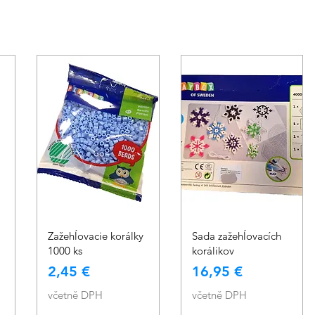
Rychlý náhled
Rychlý náhled
Zažehĺovacie korálky
Sada zažehĺovacích
1000 ks
korálikov
Cena
Cena
2,45 €
16,95 €
včetně DPH
včetně DPH