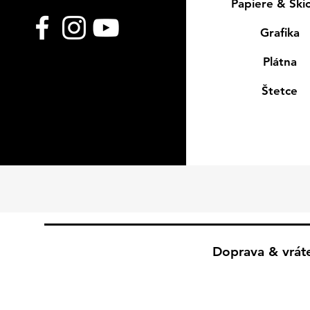
Papiere & Ski
Grafika
Plátna
Štetce
Doprava & vrát