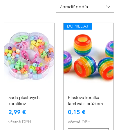
Zoradiť podľa
DOPREDAJ
Rychlý náhled
Rychlý náhled
Sada plastových
Plastová korálka
koralikov
farebná s prúžkom
Cena
Cena
2,99 €
0,15 €
včetně DPH
včetně DPH