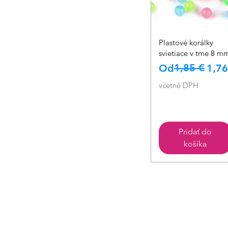
Rychlý náhled
Plastové korálky
svietiace v tme 8 m
Běžná cena
Zvýhodněná c
1,85 €
Od
1,76
včetně DPH
Pridať do
košíka