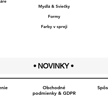
cáre
Mydlá & Sviečky
Formy
Farby v spreji
• NOVINKY
•
enie
Obchodné
Spôs
podmienky & GDPR