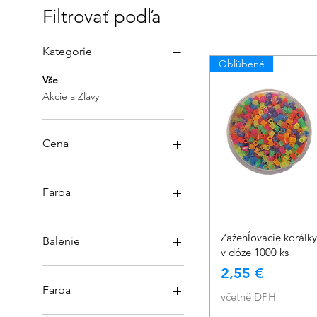
Filtrovať podľa
Kategorie
Obľúbené
Vše
Akcie a Zľavy
Cena
0 €
17 €
Farba
Rychlý náhled
Zažehĺovacie korálky
Balenie
v dóze 1000 ks
100g
Cena
2,55 €
10g
Farba
včetně DPH
20g