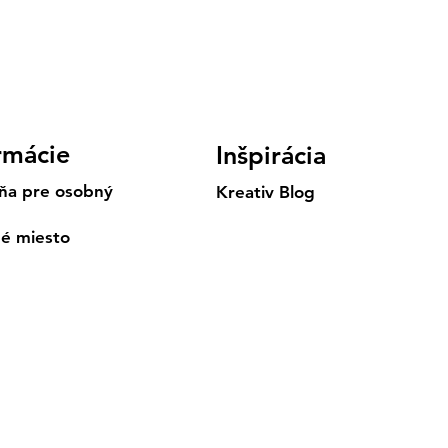
rmácie
Inšpirácia
ňa pre osobný
Kreativ Blog
né miesto