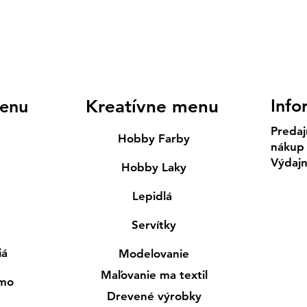
Info
enu
Kreatívne menu
Predaj
Hobby Farby
nákup
Výdaj
Hobby Laky
Lepidlá
Servítky
iá
Modelovanie
Maľovanie ma textil
smo
Drevené výrobky