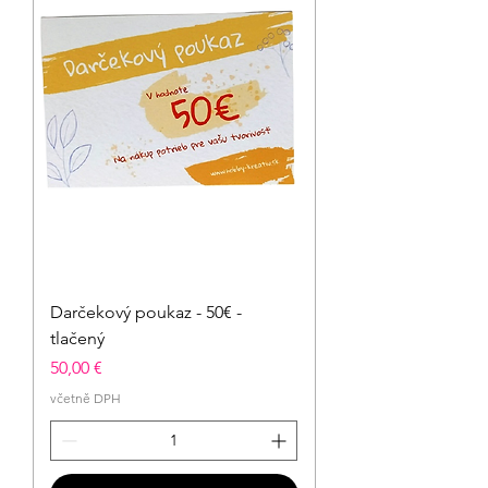
Darčekový poukaz - 50€ -
tlačený
Cena
50,00 €
včetně DPH