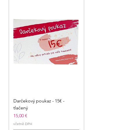
Darčekový poukaz - 15€ -
tlačený
Cena
15,00 €
včetně DPH