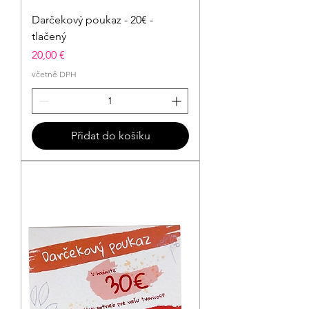
Darčekový poukaz - 20€ -
tlačený
Cena
20,00 €
včetně DPH
Přidat do košíku