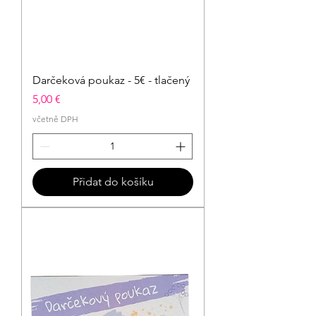
Darčeková poukaz - 5€ - tlačený
Cena
5,00 €
včetně DPH
Přidat do košíku