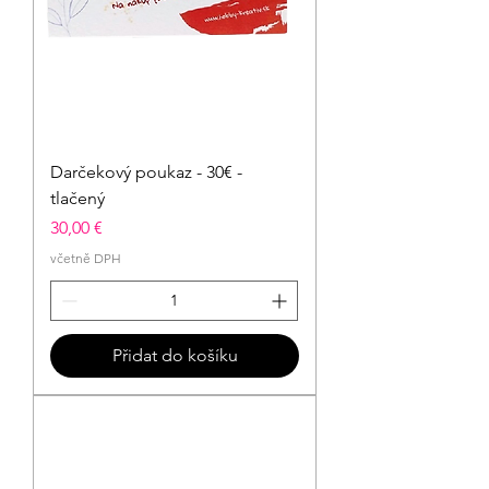
Darčekový poukaz - 30€ -
tlačený
Cena
30,00 €
včetně DPH
Přidat do košíku