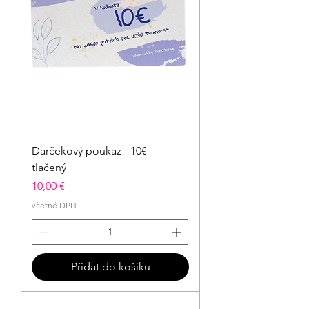
Darčekový poukaz - 10€ -
tlačený
Cena
10,00 €
včetně DPH
Přidat do košíku