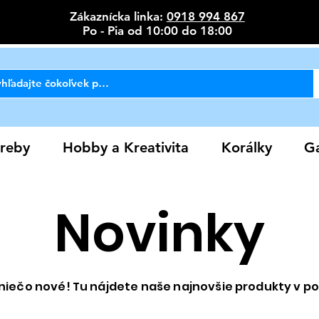
Zákaznícka linka:
0918 994 867
Po - Pia od 10:00 do 18:00
reby
Hobby a Kreativita
Korálky
Ga
Novinky
niečo nové! Tu nájdete naše najnovšie produkty v p