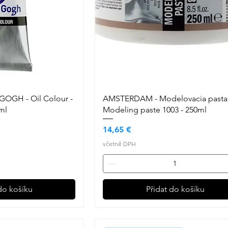
GOGH - Oil Colour -
AMSTERDAM - Modelovacia pasta 
ml
Modeling paste 1003 - 250ml
Cena
14,65 €
včetně DPH
do košíku
Přidat do košíku