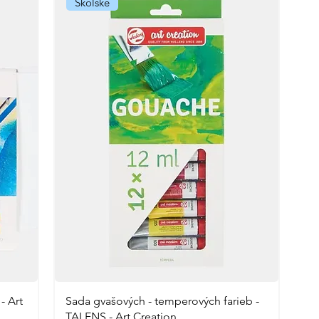
Školské
- Art
Sada gvašových - temperových farieb -
TALENS - Art Creation