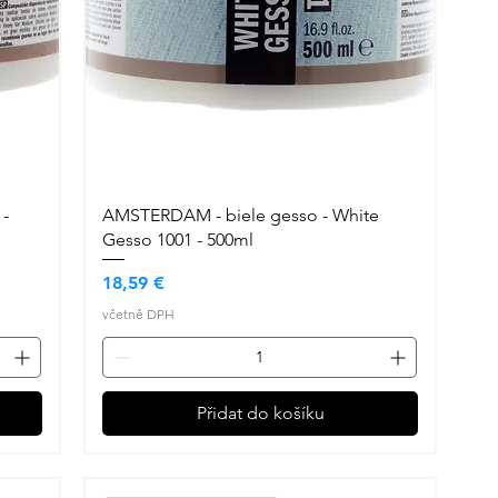
-
AMSTERDAM - biele gesso - White
Gesso 1001 - 500ml
Cena
18,59 €
včetně DPH
Přidat do košíku