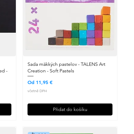
Sada mäkkých pastelov - TALENS Art
ed -
Creation - Soft Pastels
Zvýhodněná cena
Od
11,95 €
včetně DPH
Přidat do košíku