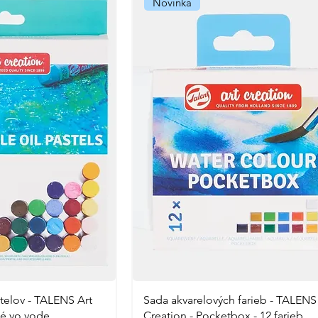
Novinka
telov - TALENS Art
Sada akvarelových farieb - TALENS 
né vo vode
Creation - Pocketbox - 12 farieb