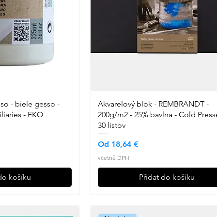
o - biele gesso -
Akvarelový blok - REMBRANDT -
iliaries - EKO
200g/m2 - 25% bavlna - Cold Press
30 listov
Zvýhodněná cena
Od
18,64 €
včetně DPH
do košíku
Přidat do košíku