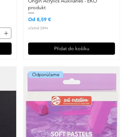
Origin Acrylics Auxiliaries - EKO
produkt
Zvýhodněná cena
Od
8,59 €
včetně DPH
Přidat do košíku
Odporúčame