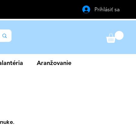
Prihlásiť sa
lantéria
Aranžovanie
onuke.