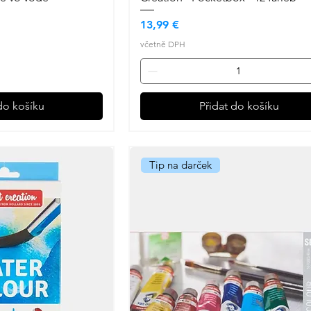
Cena
13,99 €
včetně DPH
do košíku
Přidat do košíku
Tip na darček