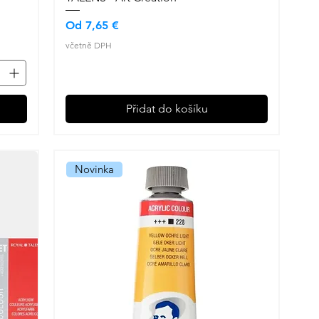
Zvýhodněná cena
Od
7,65 €
včetně DPH
Přidat do košíku
Novinka