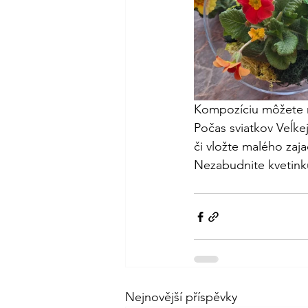
Kompozíciu môžete m
Počas sviatkov Veĺkej
či vložte malého zaj
Nezabudnite kvetinku
Nejnovější příspěvky