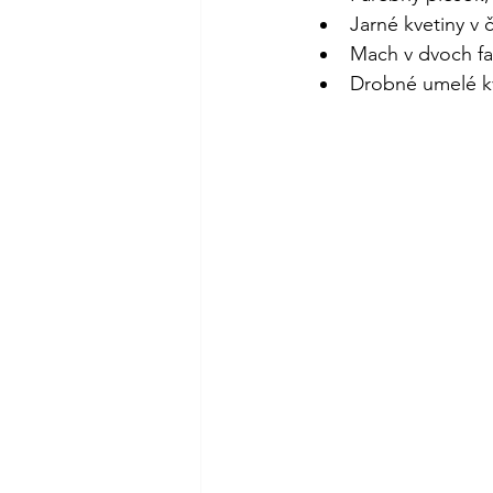
Jarné kvetiny v 
Mach v dvoch f
Drobné umelé kve