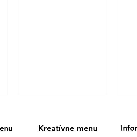
Pré
STA
Info
enu
Kreatívne menu
Lepid
najle