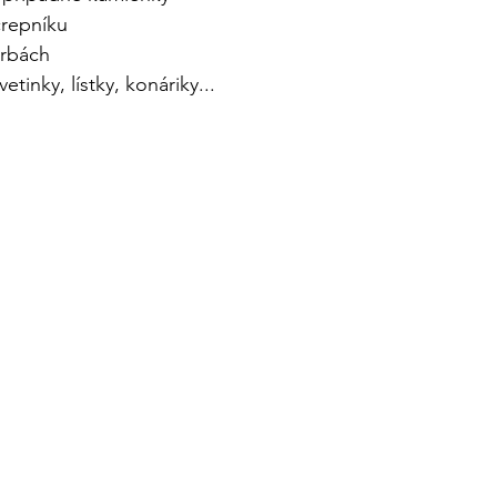
črepníku
arbách
tinky, lístky, konáriky...