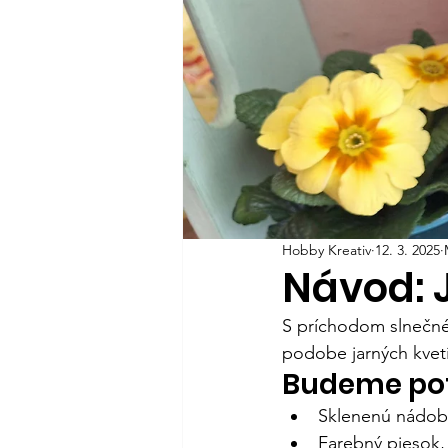
Hobby Kreativ
12. 3. 2025
Návod: J
S príchodom slnečného
podobe jarných kvet
Budeme po
Sklenenú nádo
Farebný piesok,