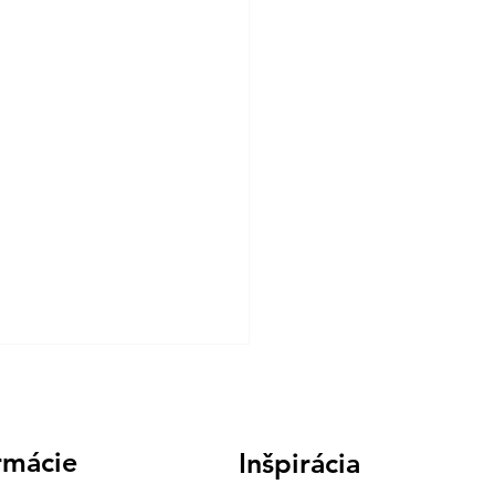
miové lepidlá
NGER
rmácie
Inšpirácia
lá STANGER patria medzi
pšie svojho druhu nielen v