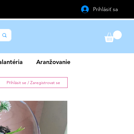
Prihlásiť sa
lantéria
Aranžovanie
Přihlásit se / Zaregistrovat se