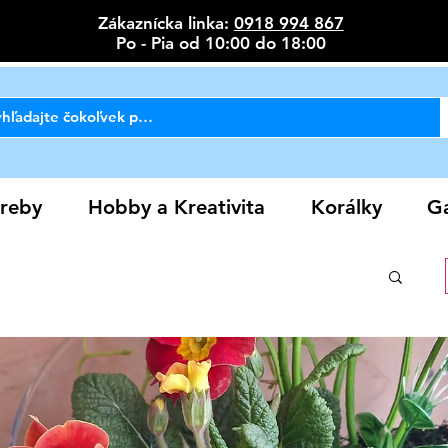
Zákaznícka linka:
0918 994 867
Po - Pia od 10:00 do 18:00
reby
Hobby a Kreativita
Korálky
Ga