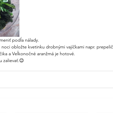
eniť podĺa nálady.
 noci obložte kvetinku drobnými vajíčkami napr. prepelič
ačika a Veĺkonočné aranžmá je hotové.
 zalievať.😉