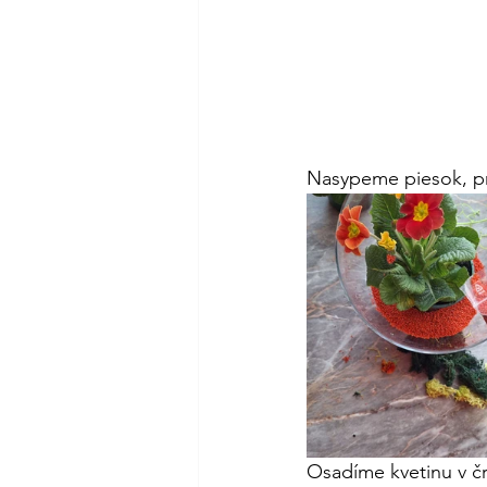
Nasypeme piesok, pr
Osadíme kvetinu v č