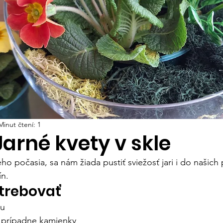
Minut čtení: 1
arné kvety v skle
 počasia, sa nám žiada pustiť sviežosť jari i do našich 
ín.
trebovať
bu
 prípadne kamienky