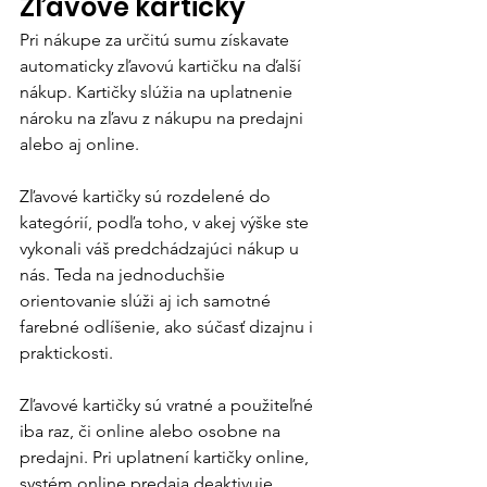
Zľavové kartičky
Pri nákupe za určitú sumu získavate 
automaticky zľavovú kartičku na ďalší 
nákup. Kartičky slúžia na uplatnenie 
nároku na zľavu z nákupu na predajni 
alebo aj online. 
Zľavové kartičky sú rozdelené do 
kategórií, podľa toho, v akej výške ste 
vykonali váš predchádzajúci nákup u 
nás. Teda na jednoduchšie 
orientovanie slúži aj ich samotné 
farebné odlíšenie, ako súčasť dizajnu i 
praktickosti. 
Zľavové kartičky sú vratné a použiteľné 
iba raz, či online alebo osobne na 
predajni. Pri uplatnení kartičky online, 
systém online predaja deaktivuje 