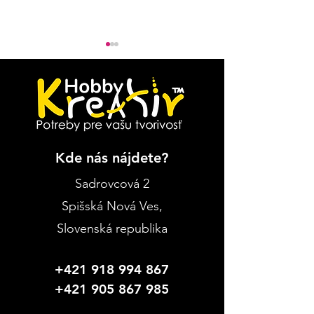
Kde nás nájdete?
Návod: Jarné kvety v
Prečo práve 
skle
Payments?
Sadrovcová 2
Spišská Nová Ves
,
Slovenská republika
+421 918 994 867
+421 905 867 985