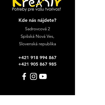
Kde nás nájdete?
Návod: Jarné kvety v
Prečo práve 
skle
Payments?
Sadrovcová 2
Spišská Nová Ves
,
Slovenská republika
+421 918 994 867
+421 905 867 985