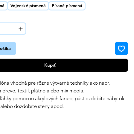
ená
Vojenské písmená
Písané písmená
košíka
Kúpiť
lóna vhodná pre rôzne výtvarné techniky ako napr.
 drevo, textil, plátno alebo mix média.
ľahky pomocou akrylových farieb, pást ozdobíte nábytok
i alebo dozdobíte steny apod.