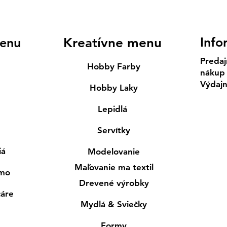
Info
enu
Kreatívne menu
Predaj
Hobby Farby
nákup
Výdaj
Hobby Laky
Lepidlá
Servítky
iá
Modelovanie
Maľovanie ma textil
smo
Drevené výrobky
cáre
Mydlá & Sviečky
Formy