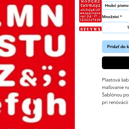
Hrubé písm
Množství
*
Pridať do 
Plastová šab
maľovanie na
Šablónou po
pri renóváci