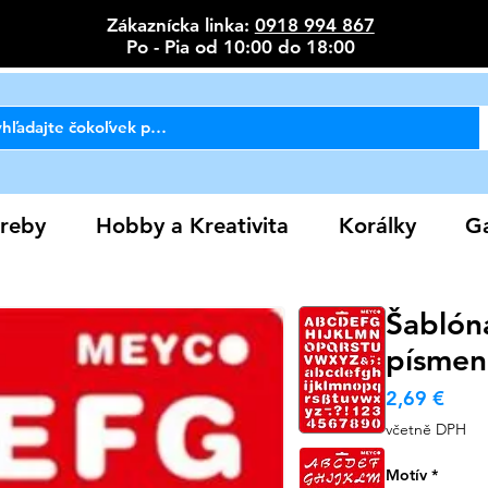
Zákaznícka linka:
0918 994 867
Po - Pia od 10:00 do 18:00
reby
Hobby a Kreativita
Korálky
Ga
Šablón
písmen
Cen
2,69 €
včetně DPH
Motív
*