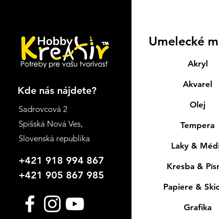
Umelecké m
Akryl
Akvarel
Kde nás nájdete?
Olej
Sadrovcová 2
Spišská Nová Ves
,
Tempera
Slovenská republika
Laky & Méd
+421 918 994 867
Kresba & Pí
+421 905 867 985
Papiere & Ski
Grafika