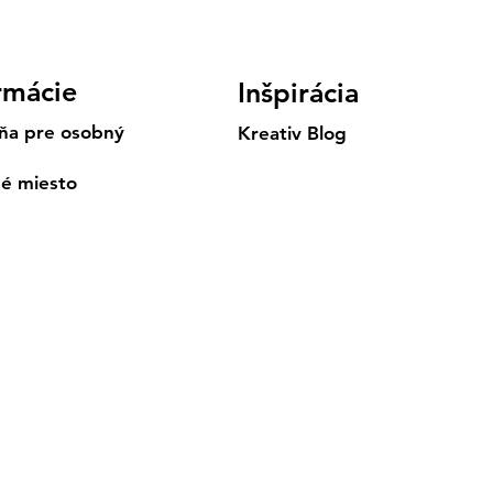
rmácie
Inšpirácia
ňa pre osobný
Kreativ Blog
né miesto