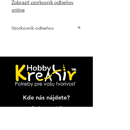
Zobraziť vzorkovník odtieňov
online
Vzorkovník odtieňov
Zobraziť vzorkovník odtieňov online
Kde nás nájdete?
Sadrovcová 2
Spišská Nová Ves
,
Slovenská republika