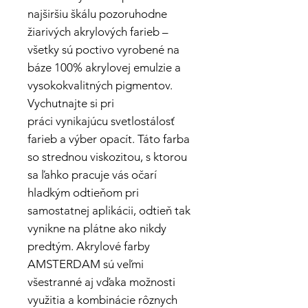
najširšiu škálu pozoruhodne
žiarivých akrylových farieb –
všetky sú poctivo vyrobené na
báze 100% akrylovej emulzie a
vysokokvalitných pigmentov.
Vychutnajte si pri
práci vynikajúcu svetlostálosť
farieb a výber opacít. Táto farba
so strednou viskozitou, s ktorou
sa ľahko pracuje vás očarí
hladkým odtieňom pri
samostatnej aplikácii, odtieň tak
vynikne na plátne ako nikdy
predtým. Akrylové farby
AMSTERDAM sú veľmi
všestranné aj vďaka možnosti
využitia a kombinácie rôznych