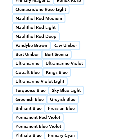
Primary Magenta
Reflex Rose
Quinacridone Rose Light
Naphthol Red Medium
Naphthol Red Light
Naphthol Red Deep
Vandyke Brown
Raw Umber
Burt Umber
Burt Sienna
Ultramarine
Ultramarine Violet
Cobalt Blue
Kings Blue
Ultramarine Violet Light
Turquoise Blue
Sky Blue Light
Greenish Blue
Greyish Blue
Brilliant Blue
Prussian Blue
Permanent Red Violet
Permanent Blue Violet
Phthalo Blue
Primary Cyan