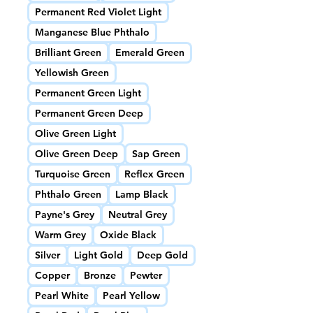
Permanent Red Violet Light
Manganese Blue Phthalo
Brilliant Green
Emerald Green
Yellowish Green
Permanent Green Light
Permanent Green Deep
Olive Green Light
Olive Green Deep
Sap Green
Turquoise Green
Reflex Green
Phthalo Green
Lamp Black
Payne's Grey
Neutral Grey
Warm Grey
Oxide Black
Silver
Light Gold
Deep Gold
Copper
Bronze
Pewter
Pearl White
Pearl Yellow