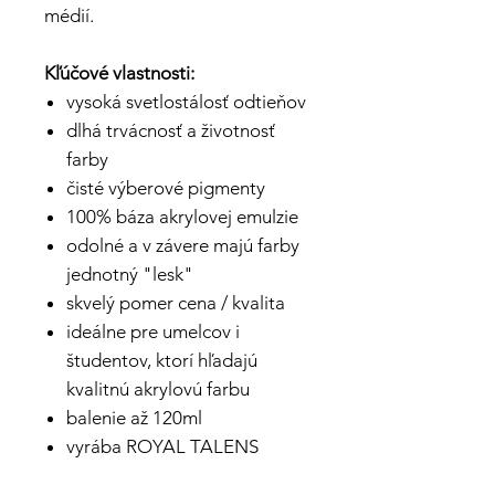
médií.
Kľúčové vlastnosti:
vysoká svetlostálosť odtieňov
dlhá trvácnosť a životnosť
farby
čisté výberové pigmenty
100% báza akrylovej emulzie
odolné a v závere majú farby
jednotný "lesk"
skvelý pomer cena / kvalita
ideálne pre umelcov i
študentov, ktorí hľadajú
kvalitnú akrylovú farbu
balenie až 120ml
vyrába ROYAL TALENS