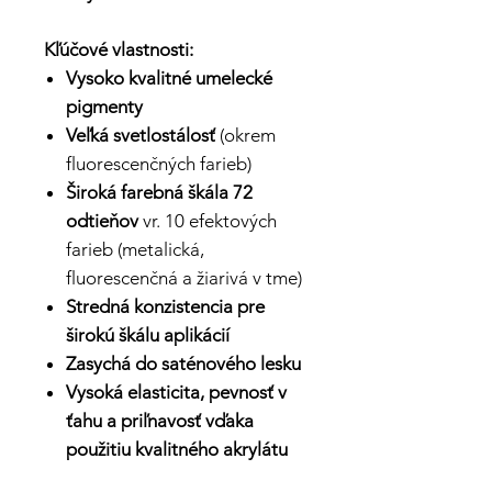
Kľúčové vlastnosti:
Vysoko kvalitné umelecké
pigmenty
Veľká svetlostálosť
(okrem
fluorescenčných farieb)
Široká farebná škála 72
odtieňov
vr. 10 efektových
farieb (metalická,
fluorescenčná a žiarivá v tme)
Stredná konzistencia pre
širokú škálu aplikácií
Zasychá do saténového lesku
Vysoká elasticita, pevnosť v
ťahu a priľnavosť vďaka
použitiu kvalitného akrylátu