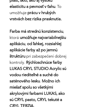
plast, sklo, ako aj vysokú
elasticitu a pevnosť v ťahu
. To
umožňuje
prácu v hrubých
vrstvách bez rizika prasknutia.
Farba má strednú konzistenciu
,
ktorá
umožňuje najvariabilnejšiu
aplikáciu
,
od ľahkej, rozsiahlej
aplikácie farby
až po jemnú
štruktúru
pri zabezpečení dobrej
kontroly.
Rýchloschnúce farby
LUKAS CRYL STUDIO Acrylic sú
vodou riediteľné a suché do
saténového lesku
.
Možno ich
miešať spolu so všetkými
akrylovými farbami LUKAS, ako
sú CRYL pasto, CRYL tekuté a
CRYL TERZIA.