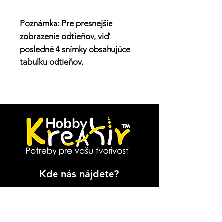
Poznámka:
Pre presnejšie
zobrazenie odtieňov, viď
posledné 4 snímky obsahujúce
tabuľku odtieňov.
Kde nás nájdete?
Sadrovcová 2
Spišská Nová Ves
,