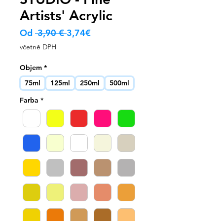
Artists' Acrylic
Běžná
Zvýhodněná
Od
 3,90 € 
3,74€
cena
cena
včetně DPH
Objem
*
75ml
125ml
250ml
500ml
Farba
*