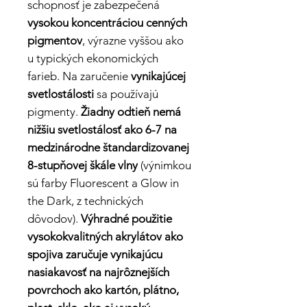
schopnosť je zabezpečená
vysokou koncentráciou cenných
pigmentov
, výrazne vyššou ako
u typických ekonomických
farieb. Na zaručenie
vynikajúcej
svetlostálosti
sa používajú
pigmenty.
Žiadny odtieň nemá
nižšiu svetlostálosť ako 6-7 na
medzinárodne štandardizovanej
8-stupňovej škále vlny
(výnimkou
sú farby Fluorescent a Glow in
the Dark, z technických
dôvodov).
Výhradné použitie
vysokokvalitných akrylátov ako
spojiva
zaručuje vynikajúcu
nasiakavosť na najrôznejších
povrchoch ako kartón, plátno,