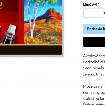
Množství
*
Pridať do 
Akrylové f
riediteľné di
Sada obsahuj
zelenú, tmav
Môže sa nan
nemastný po
stálosťou fa
Ďalšou výhod