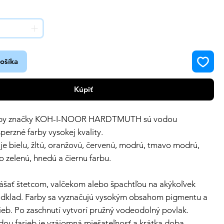
košíka
Kúpiť
arby značky KOH-I-NOOR HARDTMUTH sú vodou
sperzné farby vysokej kvality.
e bielu, žltú, oranžovú, červenú, modrú, tmavo modrú,
o zelenú, hnedú a čiernu farbu.
ášať štetcom, valčekom alebo špachtľou na akýkoľvek
dklad. Farby sa vyznačujú vysokým obsahom pigmentu a
rieb. Po zaschnutí vytvorí pružný vodeodolný povlak.
ou farieb je vzájomná miešateľnosť a krátka doba