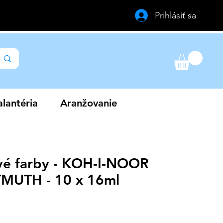
Prihlásiť sa
lantéria
Aranžovanie
vé farby - KOH-I-NOOR
MUTH - 10 x 16ml
na