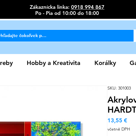
Zákaznícka linka:
0918 994 867
Po - Pia od 10:00 do 18:00
reby
Hobby a Kreativita
Korálky
Ga
SKU: 301003
Akrylo
HARDT
Ce
13,55 €
včetně DPH