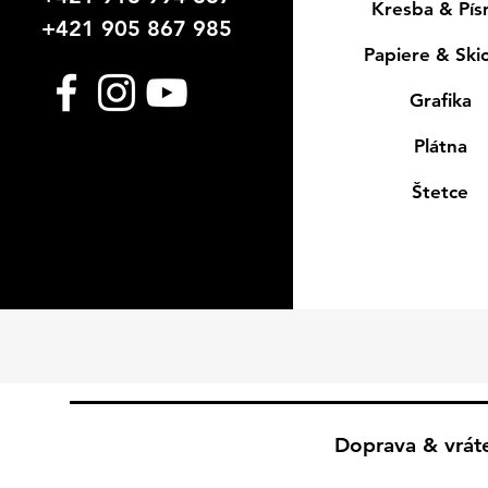
Kresba & Pí
+421 905 867 985
Papiere & Ski
Grafika
Plátna
Štetce
Doprava & vrát