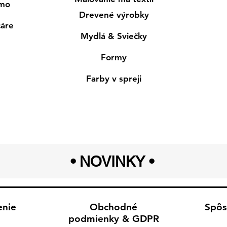
smo
Drevené výrobky
cáre
Mydlá & Sviečky
Formy
Farby v spreji
• NOVINKY
•
enie
Obchodné
Spôs
podmienky & GDPR