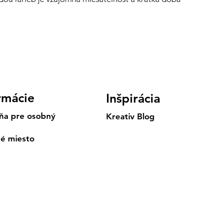
rmácie
Inšpirácia
ňa pre osobný
Kreativ Blog
né miesto