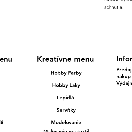
schnutia.
Info
enu
Kreatívne menu
Predaj
Hobby Farby
nákup
Výdaj
Hobby Laky
Lepidlá
Servítky
iá
Modelovanie
Maľovanie ma textil