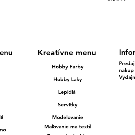
Info
enu
Kreatívne menu
Predaj
Hobby Farby
nákup
Výdaj
Hobby Laky
Lepidlá
Servítky
iá
Modelovanie
Maľovanie ma textil
smo