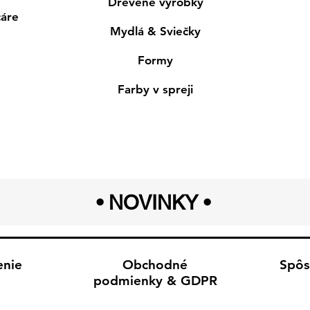
Drevené výrobky
cáre
Mydlá & Sviečky
Formy
Farby v spreji
• NOVINKY
•
enie
Obchodné
Spôs
podmienky & GDPR