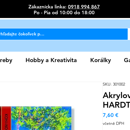
Zákaznícka linka:
0918 994 867
Po - Pia od 10:00 do 18:00
reby
Hobby a Kreativita
Korálky
Ga
SKU: 301002
Akrylo
HARDT
Cen
7,60 €
včetně DPH