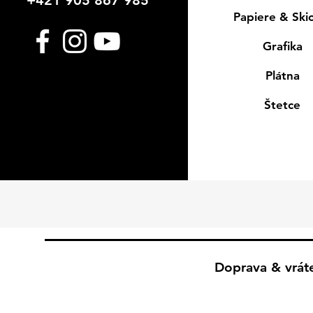
+421 905 867 985
Papiere & Ski
Grafika
Plátna
Štetce
Doprava & vrát