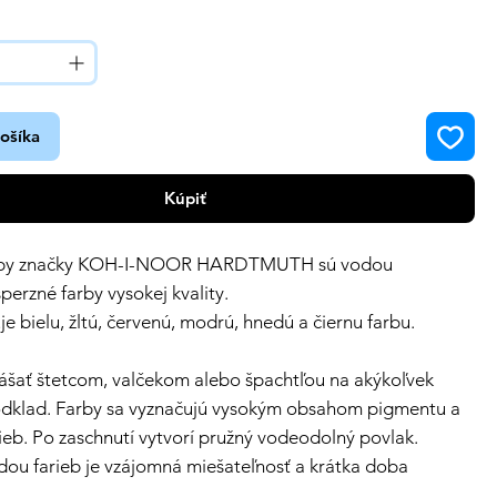
košíka
Kúpiť
arby značky KOH-I-NOOR HARDTMUTH sú vodou
sperzné farby vysokej kvality.
e bielu, žltú, červenú, modrú, hnedú a čiernu farbu.
ášať štetcom, valčekom alebo špachtľou na akýkoľvek
dklad. Farby sa vyznačujú vysokým obsahom pigmentu a
rieb. Po zaschnutí vytvorí pružný vodeodolný povlak.
ou farieb je vzájomná miešateľnosť a krátka doba