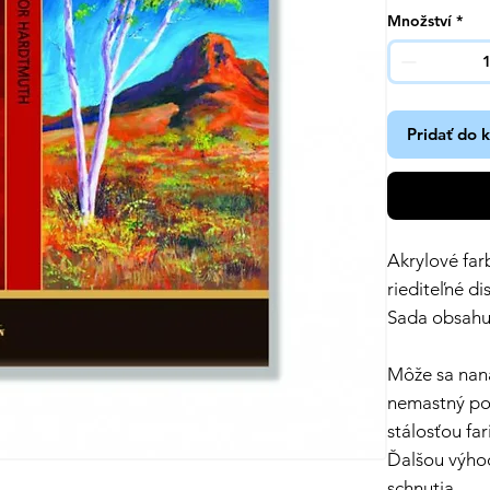
Množství
*
Pridať do 
Akrylové f
riediteľné di
Sada obsahuj
Môže sa nan
nemastný po
stálosťou fa
Ďalšou výhod
schnutia.