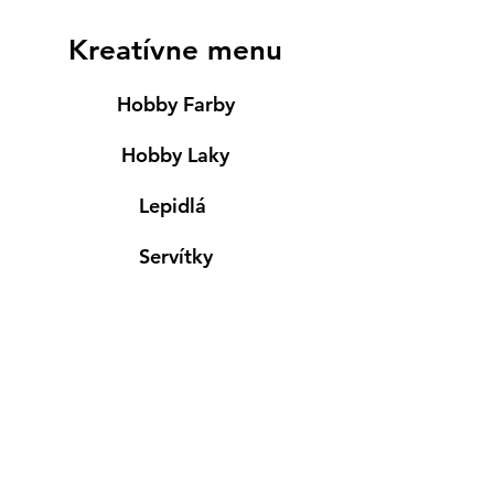
Kreatívne menu
Hobby Farby
Hobby Laky
Lepidlá
Servítky
Modelovanie
Maľovanie ma textil
Drevené výrobky
Mydlá & Sviečky
Formy