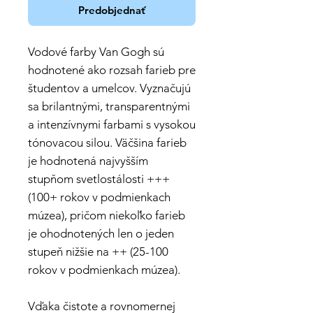
Predobjednať
Vodové farby Van Gogh sú
hodnotené ako rozsah farieb pre
študentov a umelcov. Vyznačujú
sa brilantnými, transparentnými
a intenzívnymi farbami s vysokou
tónovacou silou. Väčšina farieb
je hodnotená najvyšším
stupňom svetlostálosti +++
(100+ rokov v podmienkach
múzea), pričom niekoľko farieb
je ohodnotených len o jeden
stupeň nižšie na ++ (25-100
rokov v podmienkach múzea).
Vďaka čistote a rovnomernej