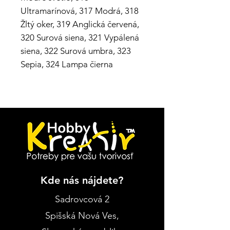
Ultramarínová, 317 Modrá, 318
Žltý oker, 319 Anglická červená,
320 Surová siena, 321 Vypálená
siena, 322 Surová umbra, 323
Sepia, 324 Lampa čierna
Kde nás nájdete?
Sadrovcová 2
Spišská Nová Ves
,