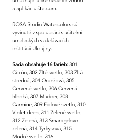
umožňuje ľahké riedenie vodou
a aplikáciu štetcom.
ROSA Studio Watercolors sú
vyvinuté v spolupráci s učiteľmi
umeleckých vzdelávacích
inštitúcií Ukrajiny.
Sada obsahuje 16 farieb:
301
Citrón, 302 Žlté svetlo, 303 Žltá
stredná, 304 Oranžová, 305
Červené svetlo, 306 Červená
hlboká, 307 Madder, 308
Carmine, 309 Fialové svetlo, 310
Violet deep, 311 Zelené svetlo,
312 Zelená, 313 Smaragdovo
zelená, 314 Tyrkysová, 315
Modré svetlo, 316