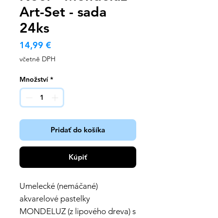
Art-Set - sada
24ks
Cena
14,99 €
včetně DPH
Množství
*
Pridať do košíka
Kúpiť
Umelecké (nemáčané)
akvarelové pastelky
MONDELUZ (z lipového dreva) s