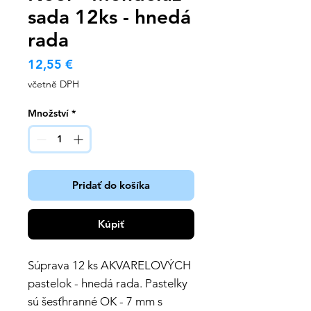
sada 12ks - hnedá
rada
Cena
12,55 €
včetně DPH
Množství
*
Pridať do košíka
Kúpiť
Súprava 12 ks AKVARELOVÝCH
pastelok - hnedá rada. Pastelky
sú šesťhranné OK - 7 mm s