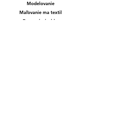
Modelovanie
Maľovanie ma textil
Drevené výrobky
Mydlá & Sviečky
Formy
Farby v spreji
Informácie
Predajňa pre osobný nákup
Výdajné miesto
Inšpirácia