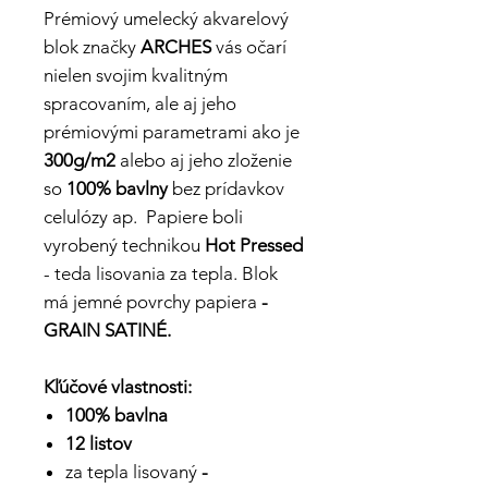
Prémiový umelecký akvarelový
blok značky
ARCHES
vás očarí
nielen svojim kvalitným
spracovaním, ale aj jeho
prémiovými parametrami ako je
300g/m2
alebo aj jeho zloženie
so
100% bavlny
bez prídavkov
celulózy ap. Papiere boli
vyrobený technikou
Hot Pressed
- teda lisovania za tepla. Blok
má jemné povrchy papiera
-
GRAIN SATINÉ.
Kľúčové vlastnosti:
100% bavlna
12 listov
za tepla lisovaný
-