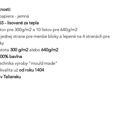
nosti:
 papiera - jemná
 - lisované za tepla
istov pre 300g/m2 a 10 listov pre 640g/m2
 jednej strane pre menšie bloky a lepené na 4 stranách pre
oky
stota
300 g/m2
alebo
640g/m2
00% bavlna
technika výroby "mould made"
 kvalita už
od roku 1404
v Taliansku