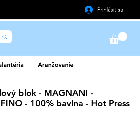
Prihlásiť sa
lantéria
Aranžovanie
lový blok - MAGNANI -
INO - 100% bavlna - Hot Press
Zvýhodněná
cena