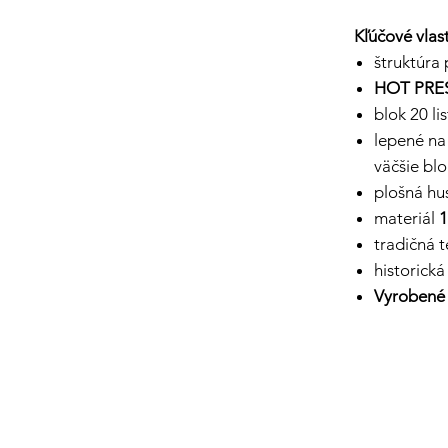
Kľúčové vlast
štruktúra
HOT PRESS
blok 20 l
lepené na
väčšie bl
plošná hu
materiál
1
tradičná 
historická
Vyrobené 