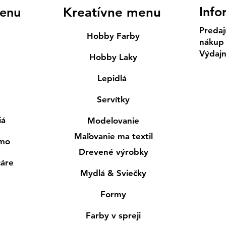
Info
enu
Kreatívne menu
Predaj
Hobby Farby
nákup
Výdaj
Hobby Laky
Lepidlá
Servítky
iá
Modelovanie
Maľovanie ma textil
smo
Drevené výrobky
cáre
Mydlá & Sviečky
Formy
Farby v spreji