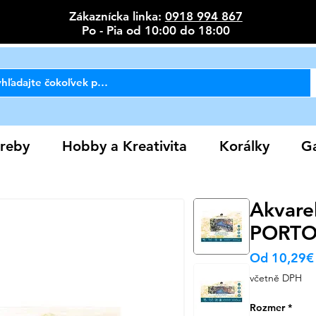
Zákaznícka linka:
0918 994 867
Po - Pia od 10:00 do 18:00
reby
Hobby a Kreativita
Korálky
Ga
Akvare
PORTOF
Od
10,29€
včetně DPH
Rozmer
*