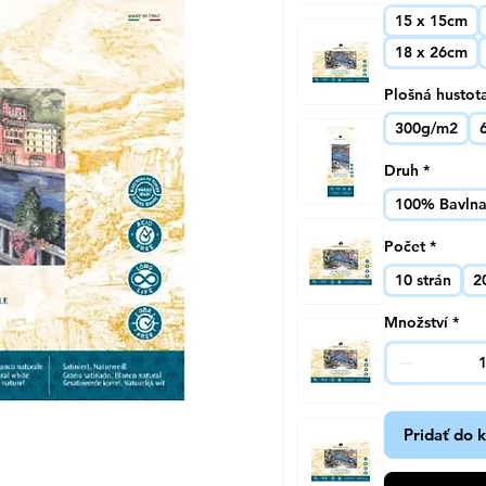
15 x 15cm
18 x 26cm
Plošná hustot
300g/m2
Druh
*
100% Bavln
Počet
*
10 strán
2
Množství
*
Pridať do 